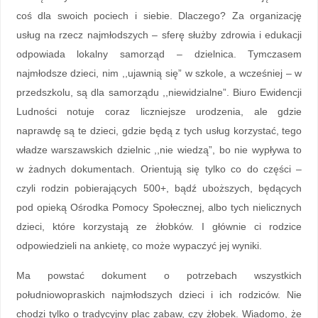
coś dla swoich pociech i siebie. Dlaczego? Za organizację
usług na rzecz najmłodszych – sferę służby zdrowia i edukacji
odpowiada lokalny samorząd – dzielnica. Tymczasem
najmłodsze dzieci, nim ,,ujawnią się” w szkole, a wcześniej – w
przedszkolu, są dla samorządu ,,niewidzialne”. Biuro Ewidencji
Ludności notuje coraz liczniejsze urodzenia, ale gdzie
naprawdę są te dzieci, gdzie będą z tych usług korzystać, tego
władze warszawskich dzielnic ,,nie wiedzą”, bo nie wypływa to
w żadnych dokumentach. Orientują się tylko co do części –
czyli rodzin pobierających 500+, bądź uboższych, będących
pod opieką Ośrodka Pomocy Społecznej, albo tych nielicznych
dzieci, które korzystają ze żłobków. I głównie ci rodzice
odpowiedzieli na ankietę, co może wypaczyć jej wyniki.
Ma powstać dokument o potrzebach wszystkich
południowopraskich najmłodszych dzieci i ich rodziców. Nie
chodzi tylko o tradycyjny plac zabaw, czy żłobek. Wiadomo, że