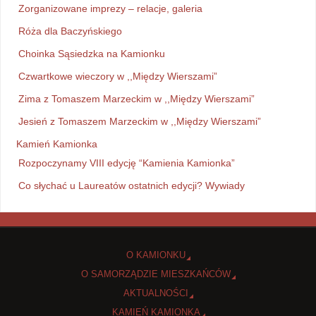
Zorganizowane imprezy – relacje, galeria
Róża dla Baczyńskiego
Choinka Sąsiedzka na Kamionku
Czwartkowe wieczory w ,,Między Wierszami”
Zima z Tomaszem Marzeckim w ,,Między Wierszami”
Jesień z Tomaszem Marzeckim w ,,Między Wierszami”
Kamień Kamionka
Rozpoczynamy VIII edycję “Kamienia Kamionka”
Co słychać u Laureatów ostatnich edycji? Wywiady
O KAMIONKU
O SAMORZĄDZIE MIESZKAŃCÓW
AKTUALNOŚCI
KAMIEŃ KAMIONKA