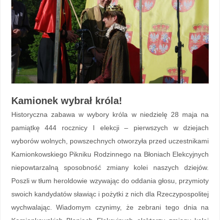
Kamionek wybrał króla!
Historyczna zabawa w wybory króla w niedzielę 28 maja na
pamiątkę 444 rocznicy I elekcji – pierwszych w dziejach
wyborów wolnych, powszechnych otworzyła przed uczestnikami
Kamionkowskiego Pikniku Rodzinnego na Błoniach Elekcyjnych
niepowtarzalną sposobność zmiany kolei naszych dziejów.
Poszli w tłum heroldowie wzywając do oddania głosu, przymioty
swoich kandydatów sławiąc i pożytki z nich dla Rzeczypospolitej
wychwalając. Wiadomym czynimy, że zebrani tego dnia na