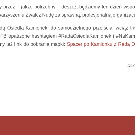
any przez – jakże potrzebny – deszcz, będziemy ten dzień wsp
warzyszeniu Zwalcz Nudę za sprawną, profesjonalną organizacj
ą Osiedla Kamionek, do samodzielnego przejścia, wciąż tr
a FB opatrzone hashtagiem #RadaOsiedlaKamionek i #NaKam
emy też link do pobrania mapki:
Spacer po Kamionku z Radą O
DL