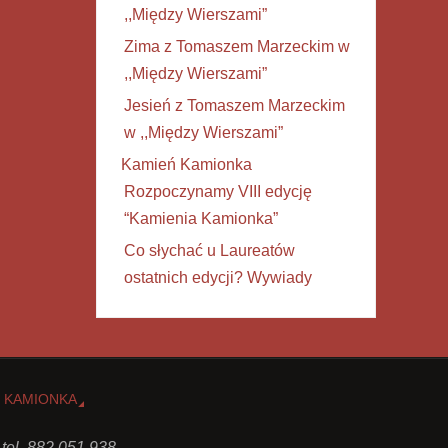
,,Między Wierszami”
Zima z Tomaszem Marzeckim w
,,Między Wierszami”
Jesień z Tomaszem Marzeckim
w ,,Między Wierszami”
Kamień Kamionka
Rozpoczynamy VIII edycję
“Kamienia Kamionka”
Co słychać u Laureatów
ostatnich edycji? Wywiady
 KAMIONKA
 tel. 882 051 938