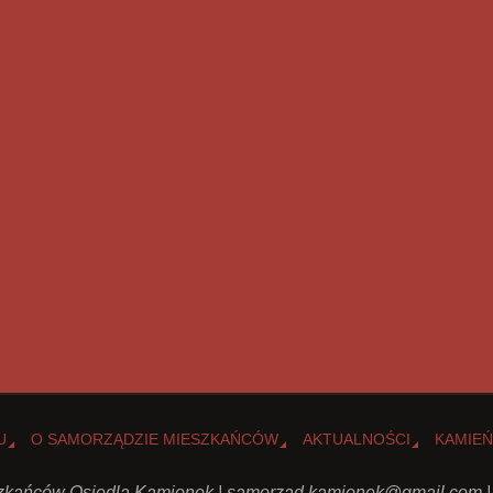
U
O SAMORZĄDZIE MIESZKAŃCÓW
AKTUALNOŚCI
KAMIEŃ
kańców Osiedla Kamionek |
samorzad.kamionek@gmail.com
|