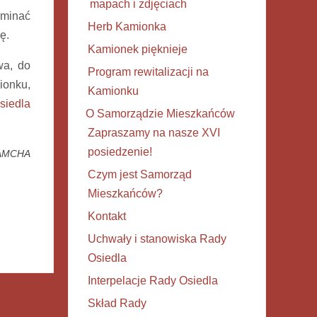
mapach i zdjęciach
ominać
Herb Kamionka
ę.
Kamionek pięknieje
wa, do
Program rewitalizacji na
ionku,
Kamionku
siedla
O Samorządzie Mieszkańców
Zapraszamy na nasze XVI
posiedzenie!
AMCHA
Czym jest Samorząd
Mieszkańców?
Kontakt
Uchwały i stanowiska Rady
Osiedla
Interpelacje Rady Osiedla
Skład Rady