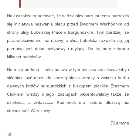
Należy także odnotować, że w dzielnicy parę lat temu narodziła
się inicjatywa nazwania placu przed Dworcem Wschodnim od
strony ulicy Lubelskiej Placem Burgundzkim. Tym bardziej, że
plac właściwie nie ma nazwy, a ulica Lubelska rozwidla się, jej
przebieg jest dość nietypowy i mylący. Do tej pory zebrano
kilkaset podpisów.
Nam się podoba – taka nazwa w tym miejscu zaciekawiałaby i
skłaniała być może do zaczerpnięcia wiedzy o związku herbu
dawnych królów burgundzkich z biskupem płockim Erazmem
Ciołkiem, wiedzy o jego zasługach. Akcentowałaby także, że
dzielnica, a zwłaszcza Kamionek ma historię dłuższą niż
stołeczność Warszawy.
DLamcha