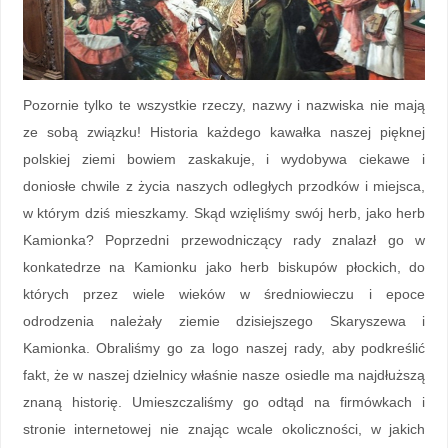
Pozornie tylko te wszystkie rzeczy, nazwy i nazwiska nie mają
ze sobą związku! Historia każdego kawałka naszej pięknej
polskiej ziemi bowiem zaskakuje, i wydobywa ciekawe i
doniosłe chwile z życia naszych odległych przodków i miejsca,
w którym dziś mieszkamy. Skąd wzięliśmy swój herb, jako herb
Kamionka? Poprzedni przewodniczący rady znalazł go w
konkatedrze na Kamionku jako herb biskupów płockich, do
których przez wiele wieków w średniowieczu i epoce
odrodzenia należały ziemie dzisiejszego Skaryszewa i
Kamionka. Obraliśmy go za logo naszej rady, aby podkreślić
fakt, że w naszej dzielnicy właśnie nasze osiedle ma najdłuższą
znaną historię. Umieszczaliśmy go odtąd na firmówkach i
stronie internetowej nie znając wcale okoliczności, w jakich