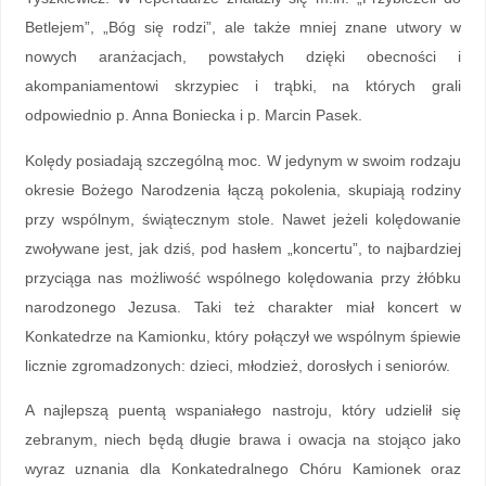
Betlejem”, „Bóg się rodzi”, ale także mniej znane utwory w
nowych aranżacjach, powstałych dzięki obecności i
akompaniamentowi skrzypiec i trąbki, na których grali
odpowiednio p. Anna Boniecka i p. Marcin Pasek.
Kolędy posiadają szczególną moc. W jedynym w swoim rodzaju
okresie Bożego Narodzenia łączą pokolenia, skupiają rodziny
przy wspólnym, świątecznym stole. Nawet jeżeli kolędowanie
zwoływane jest, jak dziś, pod hasłem „koncertu”, to najbardziej
przyciąga nas możliwość wspólnego kolędowania przy żłóbku
narodzonego Jezusa. Taki też charakter miał koncert w
Konkatedrze na Kamionku, który połączył we wspólnym śpiewie
licznie zgromadzonych: dzieci, młodzież, dorosłych i seniorów.
A najlepszą puentą wspaniałego nastroju, który udzielił się
zebranym, niech będą długie brawa i owacja na stojąco jako
wyraz uznania dla Konkatedralnego Chóru Kamionek oraz