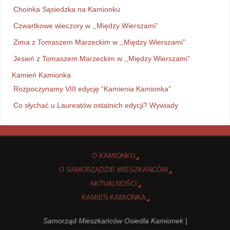
Choinka Sąsiedzka na Kamionku
Czwartkowe wieczory w ,,Między Wierszami”
Zima z Tomaszem Marzeckim w ,,Między Wierszami”
Jesień z Tomaszem Marzeckim w ,,Między Wierszami”
Kamień Kamionka
Rozpoczynamy VIII edycję “Kamienia Kamionka”
Co słychać u Laureatów ostatnich edycji? Wywiady
O KAMIONKU
O SAMORZĄDZIE MIESZKAŃCÓW
AKTUALNOŚCI
KAMIEŃ KAMIONKA
Samorząd Mieszkańców Osiedla Kamionek |