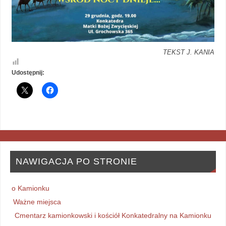
TEKST J. KANIA
Udostępnij:
NAWIGACJA PO STRONIE
o Kamionku
Ważne miejsca
Cmentarz kamionkowski i kościół Konkatedralny na Kamionku