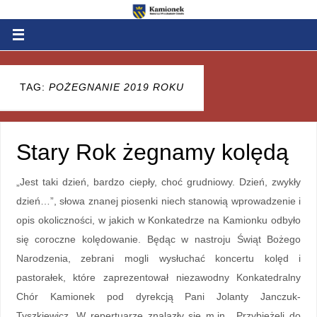
TAG:
POŻEGNANIE 2019 ROKU
Stary Rok żegnamy kolędą
„Jest taki dzień, bardzo ciepły, choć grudniowy. Dzień, zwykły
dzień…”, słowa znanej piosenki niech stanowią wprowadzenie i
opis okoliczności, w jakich w Konkatedrze na Kamionku odbyło
się coroczne kolędowanie. Będąc w nastroju Świąt Bożego
Narodzenia, zebrani mogli wysłuchać koncertu kolęd i
pastorałek, które zaprezentował niezawodny Konkatedralny
Chór Kamionek pod dyrekcją Pani Jolanty Janczuk-
Tyszkiewicz. W repertuarze znalazły się m.in. „Przybieżeli do