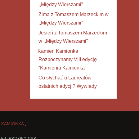
,,Między Wierszami”
Zima z Tomaszem Marzeckim w
,,Między Wierszami”
Jesień z Tomaszem Marzeckim
w ,,Między Wierszami”
Kamień Kamionka
Rozpoczynamy VIII edycję
“Kamienia Kamionka”
Co słychać u Laureatów
ostatnich edycji? Wywiady
 KAMIONKA
 tel. 882 051 938