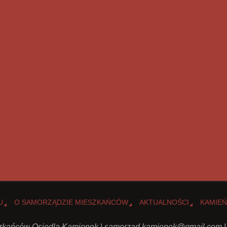
U
O SAMORZĄDZIE MIESZKAŃCÓW
AKTUALNOŚCI
KAMIEŃ
kańców Osiedla Kamionek |
samorzad.kamionek@gmail.com
|