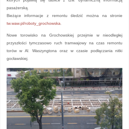
których pojawią się tablice z tzw. dynamiczną informacją
pasażerską.
Bieżące informacje z remontu śledzić można na stronie
tw.waw.pl/roboty_grochowska
.
Nowe torowisko na Grochowskiej przejmie w nieodległej
przyszłości tymczasowo ruch tramwajowy na czas remontu
torów w Al. Waszyngtona oraz w czasie podłączania nitki
gocławskiej.