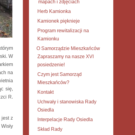
mapach i zdjęciach
Herb Kamionka
Kamionek pięknieje
Program rewitalizacji na
Kamionku
którym
O Samorządzie Mieszkańców
ski. W
Zapraszamy na nasze XVI
arkiem
posiedzenie!
ach na
Czym jest Samorząd
ietnia
Mieszkańców?
c się,
Kontakt
zci R.
Uchwały i stanowiska Rady
Osiedla
jest z
Interpelacje Rady Osiedla
 Wisły
Skład Rady