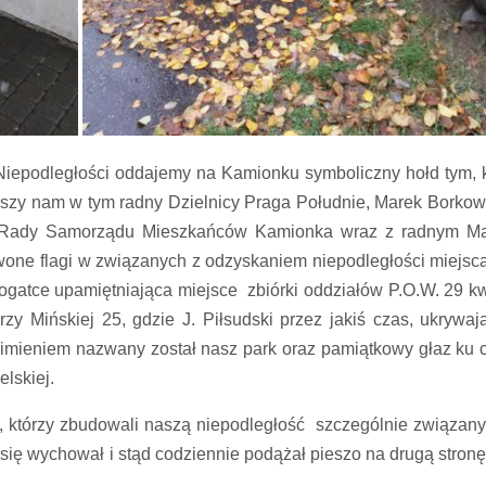
a Niepodległości oddajemy na Kamionku symboliczny hołd tym, 
rzyszy nam w tym radny Dzielnicy Praga Południe, Marek Borkow
ele Rady Samorządu Mieszkańców Kamionka wraz z radnym M
erwone flagi w związanych z odzyskaniem niepodległości miejsc
ogatce upamiętniająca miejsce zbiórki oddziałów P.O.W. 29 kw
y Mińskiej 25, gdzie J. Piłsudski przez jakiś czas, ukrywają
 imieniem nazwany został nasz park oraz pamiątkowy głaz ku c
lskiej.
 którzy zbudowali naszą niepodległość szczególnie związany 
ę wychował i stąd codziennie podążał pieszo na drugą stronę