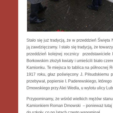
Stało się już tradycją, że w przeddzień Święt
ją zawdzięczamy. I stało się tradycją, że towa
przeddzień kolejnej rocznicy przedstawici
Borkowskim złożyli kwiaty i umieścili biało cz
Kamionku. Te miejsca to tablica na północnej R
1917 roku, głaz poświęcony J. Piłsudskiemu prz
przebywał, popiersie I. Paderewskiego, którego
Dmowskiego przy Alei Wedla, u wylotu ulicy Lube
Przypominamy, że wśród wielkich mężów stanu,
Kamionkiem Roman Dmowski – ponieważ tutaj si
do szkoły, co po latach często wspominał.