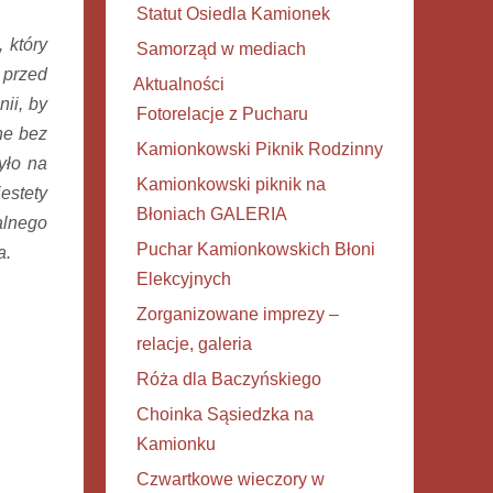
Statut Osiedla Kamionek
 który
Samorząd w mediach
 przed
Aktualności
nii, by
Fotorelacje z Pucharu
ne bez
Kamionkowski Piknik Rodzinny
yło na
Kamionkowski piknik na
estety
Błoniach GALERIA
alnego
Puchar Kamionkowskich Błoni
a.
Elekcyjnych
Zorganizowane imprezy –
relacje, galeria
Róża dla Baczyńskiego
Choinka Sąsiedzka na
Kamionku
Czwartkowe wieczory w