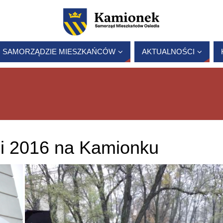
 SAMORZĄDZIE MIESZKAŃCÓW
AKTUALNOŚCI
ci 2016 na Kamionku