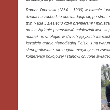
Roman Dmowski (1864 – 1939) w okresie I woj
działał na zachodzie opowiadając się po stroni
tzw. Radą Dziesięciu czyli premierami i ministra
na ich żądanie przedstawić całokształt kwestii 
notatek, równolegle w dwóch językach francus
kształcie granic niepodległej Polski i na war
stenografowane, ale bogata merytoryczna zawar
konferencji pokojowej i stanowi chlubne świade