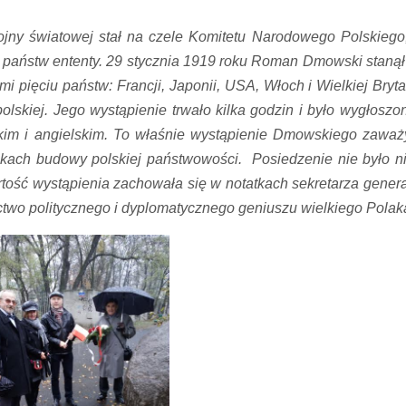
ny światowej stał na czele Komitetu Narodowego Polskiego,
e państw ententy. 29 stycznia 1919 roku Roman Dmowski stanął
mi pięciu państw: Francji, Japonii, USA, Włoch i Wielkiej Bryta
polskiej. Jego wystąpienie trwało kilka godzin i było wygłoszo
kim i angielskim. To właśnie wystąpienie Dmowskiego zaważ
unkach budowy polskiej państwowości. Posiedzenie nie było ni
tość wystąpienia zachowała się w notatkach sekretarza gener
ctwo politycznego i dyplomatycznego geniuszu wielkiego Polak