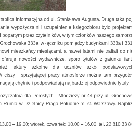
 tablica informacyjna od ul. Stanisława Augusta. Druga taka po
nie wypożyczalni i uzupełnienie księgozbioru było projekte
i popartym przez czytelników, w tym członków naszego samorz
m Grochowska 333a, w łączniku pomiędzy budynkami 333a i 33
, nowi mieszkańcy miesiącami, a nawet latami nie trafiali do ni
 oferuje nowości wydawnicze, sporo tytułów z gatunku fant
nież lektury szkolne dla uczniów szkół podstawowyc
 ciszy i sprzyjającej pracy atmosferze można tam przygot
omagają chętnie i podpowiadają najbardziej odpowiednie tytuły.
życzalnia dla Dorosłych i Młodzieży nr 44 przy ul. Grochows
na Rumla w Dzielnicy Praga Południe m. st. Warszawy. Najbli
13.00 – 19.00; wtorek, czwartek: 10.00 – 16.00, tel. 22 810 33 84