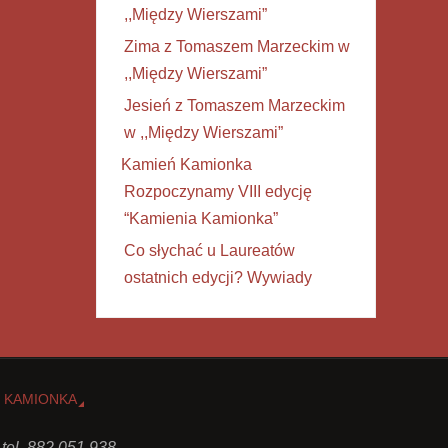
,,Między Wierszami”
Zima z Tomaszem Marzeckim w
,,Między Wierszami”
Jesień z Tomaszem Marzeckim
w ,,Między Wierszami”
Kamień Kamionka
Rozpoczynamy VIII edycję
“Kamienia Kamionka”
Co słychać u Laureatów
ostatnich edycji? Wywiady
 KAMIONKA
 tel. 882 051 938