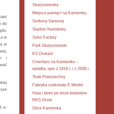
Skaryszewska
Miejsca pamięci na Kamionku
jawi
Sinfonia Varsovia
m do
Stadion Narodowy
ądu.
1a w
Soho Factory
ej w
Park Skaryszewski
asy,
KS Drukarz
h i
Cmentarz na Kamionku –
ować
epitafia, spis z 1916 r. i z 2006 r.
Teatr Powszechny
kiej
Fabryka czekolady E.Wedel
ższe
Hala i teren po torze kolarskim
RKS Orzeł
, e-
Ulice Kamionka