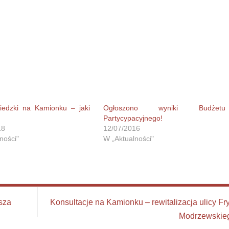
edzki na Kamionku – jaki
Ogłoszono wyniki Budżetu
Partycypacyjnego!
18
12/07/2016
ności"
W „Aktualności"
sza
Konsultacje na Kamionku – rewitalizacja ulicy Fr
Modrzewski