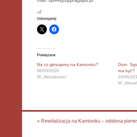
mail:
bp44@bppragapd.pl
Udostępnij:
Powiązane
Na co głosujemy na Kamionku?
Dom Sąsi
08/09/2020
ma być?
W „Aktualności"
16/06/20
W „Aktual
«
Rewitalizacja na Kamionku – odsłona pierw