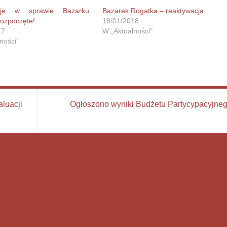
acje w sprawie Bazarku
Bazarek Rogatka – reaktywacja
ozpoczęte!
18/01/2018
17
W „Aktualności"
ności"
luacji
Ogłoszono wyniki Budżetu Partycypacyjne