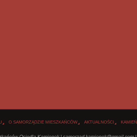
U
O SAMORZĄDZIE MIESZKAŃCÓW
AKTUALNOŚCI
KAMIEŃ
kańców Osiedla Kamionek |
samorzad.kamionek@gmail.com
|