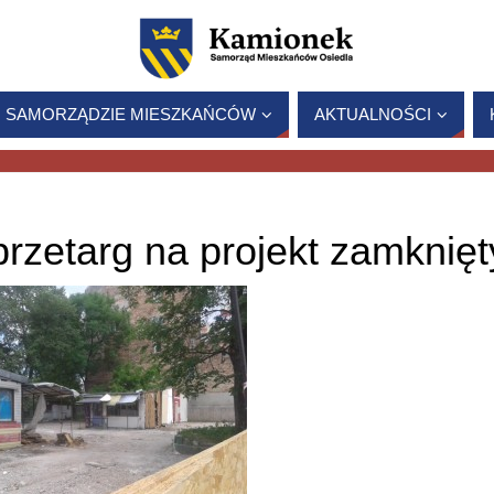
 SAMORZĄDZIE MIESZKAŃCÓW
AKTUALNOŚCI
rzetarg na projekt zamknięt