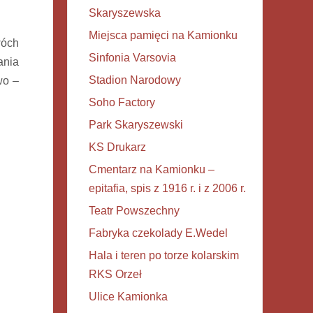
Skaryszewska
Miejsca pamięci na Kamionku
wóch
Sinfonia Varsovia
ania
Stadion Narodowy
wo –
Soho Factory
Park Skaryszewski
KS Drukarz
Cmentarz na Kamionku –
epitafia, spis z 1916 r. i z 2006 r.
Teatr Powszechny
Fabryka czekolady E.Wedel
Hala i teren po torze kolarskim
RKS Orzeł
Ulice Kamionka