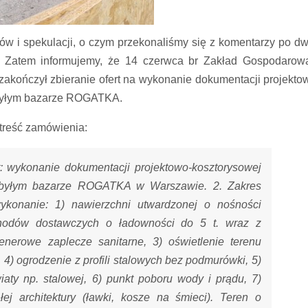
ów i spekulacji, o czym przekonaliśmy się z komentarzy po d
 Zatem informujemy, że 14 czerwca br Zakład Gospodarow
akończył zbieranie ofert na wykonanie dokumentacji projekto
 byłym bazarze ROGATKA.
 treść zamówienia:
: wykonanie dokumentacji projektowo-kosztorysowej
 byłym bazarze ROGATKA w Warszawie. 2. Zakres
ykonanie: 1) nawierzchni utwardzonej o nośności
chodów dostawczych o ładowności do 5 t. wraz z
enerowe zaplecze sanitarne, 3) oświetlenie terenu
 4) ogrodzenie z profili stalowych bez podmurówki, 5)
iaty np. stalowej, 6) punkt poboru wody i prądu, 7)
ałej architektury (ławki, kosze na śmieci). Teren o