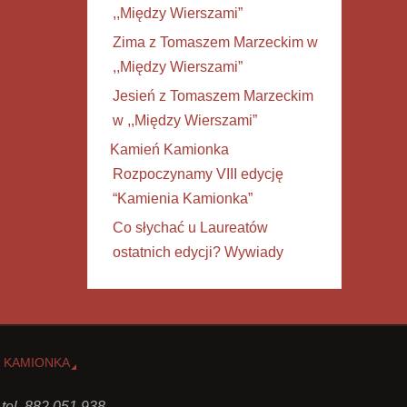
,,Między Wierszami”
Zima z Tomaszem Marzeckim w
,,Między Wierszami”
Jesień z Tomaszem Marzeckim
w ,,Między Wierszami”
Kamień Kamionka
Rozpoczynamy VIII edycję
“Kamienia Kamionka”
Co słychać u Laureatów
ostatnich edycji? Wywiady
 KAMIONKA
 tel. 882 051 938