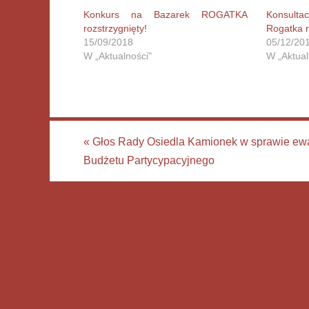
Konkurs na Bazarek ROGATKA
Konsult
rozstrzygnięty!
Rogatka r
15/09/2018
05/12/20
W „Aktualności"
W „Aktual
«
Głos Rady Osiedla Kamionek w sprawie ewa
Budżetu Partycypacyjnego