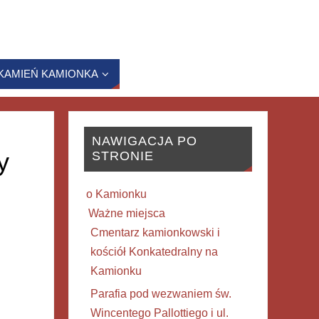
KAMIEŃ KAMIONKA
NAWIGACJA PO
y
STRONIE
o Kamionku
Ważne miejsca
Cmentarz kamionkowski i
kościół Konkatedralny na
Kamionku
Parafia pod wezwaniem św.
Wincentego Pallottiego i ul.