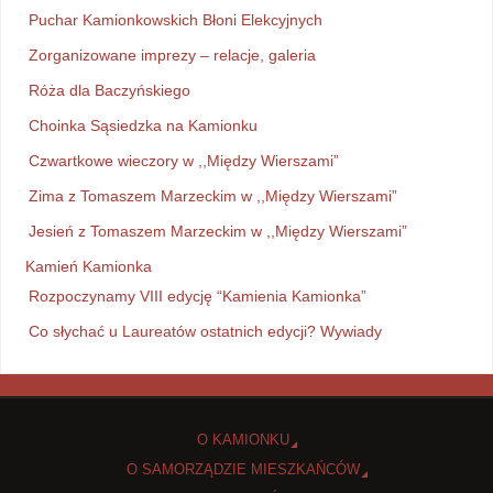
Puchar Kamionkowskich Błoni Elekcyjnych
Zorganizowane imprezy – relacje, galeria
Róża dla Baczyńskiego
Choinka Sąsiedzka na Kamionku
Czwartkowe wieczory w ,,Między Wierszami”
Zima z Tomaszem Marzeckim w ,,Między Wierszami”
Jesień z Tomaszem Marzeckim w ,,Między Wierszami”
Kamień Kamionka
Rozpoczynamy VIII edycję “Kamienia Kamionka”
Co słychać u Laureatów ostatnich edycji? Wywiady
O KAMIONKU
O SAMORZĄDZIE MIESZKAŃCÓW