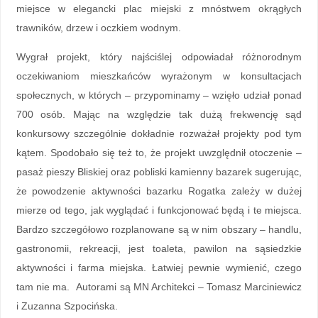
miejsce w elegancki plac miejski z mnóstwem okrągłych
trawników, drzew i oczkiem wodnym.
Wygrał projekt, który najściślej odpowiadał różnorodnym
oczekiwaniom mieszkańców wyrażonym w konsultacjach
społecznych, w których – przypominamy – wzięło udział ponad
700 osób. Mając na względzie tak dużą frekwencję sąd
konkursowy szczególnie dokładnie rozważał projekty pod tym
kątem. Spodobało się też to, że projekt uwzględnił otoczenie –
pasaż pieszy Bliskiej oraz pobliski kamienny bazarek sugerując,
że powodzenie aktywności bazarku Rogatka zależy w dużej
mierze od tego, jak wyglądać i funkcjonować będą i te miejsca.
Bardzo szczegółowo rozplanowane są w nim obszary – handlu,
gastronomii, rekreacji, jest toaleta, pawilon na sąsiedzkie
aktywności i farma miejska. Łatwiej pewnie wymienić, czego
tam nie ma. Autorami są MN Architekci – Tomasz Marciniewicz
i Zuzanna Szpocińska.