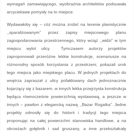
wymagań zamawiającego, wyobraźnia architektów podsuwała
arcyciekawe pomysły na to miejsce.
Wydawałoby się – cóż można zrobić na terenie planistycznie
,,sparaliżowanym” przez zapisy miejscowego planu
zagospodarowania przestrzennego, który wciąż ,,widzi” w tym
miejscu wylot ulicy. Tymczasem autorzy projektów
zaproponowali przeróżne lekkie konstrukcje, scenariusze na
różnorodny sposób korzystania z przestrzeni, pokazali urok
tego miejsca jako miejskiego placu. W jednych projektach do
wnętrza zapraszał z ulicy pofałdowany dach jednoznacznie
kojarzący się z bazarem, w innych lekka przejrzysta konstrukcja
będąca równocześnie powierzchnią wystawową, a jeszcze w
innych – pawilon z elegancką nazwą ,,Bazar Rogatka”. Jedne
projekty odnosiły się do historii i tradycji tego miejsca
proponując na całej powierzchni stanowiska handlowe, a na
obrzeżach gołębnik i sad gruszany, a inne przekształcały