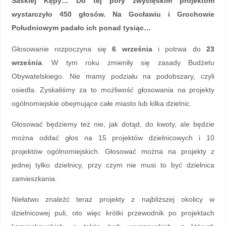
Saskiej Kępy… Do tej pory zwycięskim projektom
wystarczyło 450 głosów. Na Gocławiu i Grochowie
Południowym padało ich ponad tysiąc…
Głosowanie rozpoczyna się
6 września
i potrwa do
23
września
. W tym roku zmieniły się zasady Budżetu
Obywatelskiego. Nie mamy podziału na podobszary, czyli
osiedla. Zyskaliśmy za to możliwość głosowania na projekty
ogólnomiejskie obejmujące całe miasto lub kilka dzielnic.
Głosować będziemy też nie, jak dotąd, do kwoty, ale będzie
można oddać głos na 15 projektów dzielnicowych i 10
projektów ogólnomiejskich. Głosować można na projekty z
jednej tylko dzielnicy, przy czym nie musi to być dzielnica
zamieszkania.
Niełatwo znaleźć teraz projekty z najbliższej okolicy w
dzielnicowej puli, oto więc krótki przewodnik po projektach