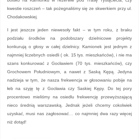
boisko na Kamionku w rezerwie pod Trasę Tysiąclecia, czy
kwestie roszczeń – tak pożegnaliśmy się ze skwerkiem przy ul.
Chodakowskiej.
I jest jeszcze jeden niewesoły fakt – w tym roku, z braku
podziału środków na podobszary dzielnicowe projekty
konkurują o głosy w całej dzielnicy. Kamionek jest jednym z
najmniej liczebnych osiedli ( ok. 15 tys. mieszkańców), i nie ma
szans konkurować z Gocławiem (70 tys. mieszkańców), czy
Grochowem Południowym, a nawet z Saską Kępą. Jedyna
nadzieja w tym, że nasza frekwencja w głosowaniu pobije na
łeb na szyję tę z Gocławia czy Saskiej Kępy. Do tej pory
procentowo mieliśmy na osiedlu frekwencję przewyższającą
nieco średnią warszawską. Jednak jeżeli chcemy cokolwiek
uzyskać, musi nas zagłosować… co najmniej dwa razy więcej
niż dotąd!