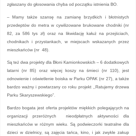
zgłaszany do głosowania chyba od początku istnienia BO.
– Mamy także szansę na zamianę brzydkich i błotnistych
przedeptów do metra w cywilizowane brukowane chodniki (nr
82, za 586 tys zł) oraz na likwidację kałuż na przejściach,
chodnikach i przystankach, w miejscach wskazanych przez
mieszkańców (nr 48).
Są też dwa projekty dla Błoni Kamionkowskich – 6 dodatkowych
latarni (nr 85) oraz więcej koszy na śmieci (nr 110), jest
odnowienie i oświetlenie boiska w Parku OPAK (nr 27), a także
bardzo ważny i powtarzany co roku projekt ,,Ratujemy drzewa
Parku Skaryszewskiego”.
Bardzo bogata jest oferta projektów miękkich polegających na
organizacji przeróżnych nieodpłatnych aktywności dla
mieszkańców w różnym wieku. Są podwieczorki teatralne dla
dzieci w dzielnicy, są zajęcia tańca, kino, i jak zwykle zakup