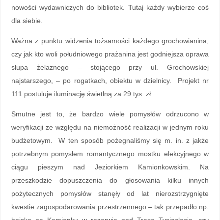
nowości wydawniczych do bibliotek. Tutaj każdy wybierze coś
dla siebie.
Ważna z punktu widzenia tożsamości każdego grochowianina,
czy jak kto woli południowego prażanina jest godniejsza oprawa
słupa żelaznego – stojącego przy ul. Grochowskiej
najstarszego, – po rogatkach, obiektu w dzielnicy. Projekt nr
111 postuluje iluminację świetlną za 29 tys. zł.
Smutne jest to, że bardzo wiele pomysłów odrzucono w
weryfikacji ze względu na niemożność realizacji w jednym roku
budżetowym. W ten sposób pożegnaliśmy się m. in. z jakże
potrzebnym pomysłem romantycznego mostku elekcyjnego w
ciągu pieszym nad Jeziorkiem Kamionkowskim. Na
przeszkodzie dopuszczenia do głosowania kilku innych
pożytecznych pomysłów stanęły od lat nierozstrzygnięte
kwestie zagospodarowania przestrzennego – tak przepadło np.