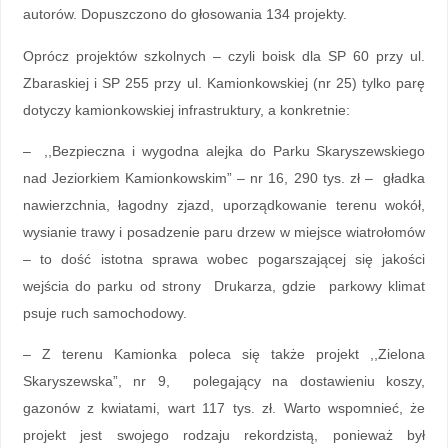
autorów. Dopuszczono do głosowania 134 projekty.
Oprócz projektów szkolnych – czyli boisk dla SP 60 przy ul.
Zbaraskiej i SP 255 przy ul. Kamionkowskiej (nr 25) tylko parę
dotyczy kamionkowskiej infrastruktury, a konkretnie:
– ,,Bezpieczna i wygodna alejka do Parku Skaryszewskiego
nad Jeziorkiem Kamionkowskim” – nr 16, 290 tys. zł – gładka
nawierzchnia, łagodny zjazd, uporządkowanie terenu wokół,
wysianie trawy i posadzenie paru drzew w miejsce wiatrołomów
– to dość istotna sprawa wobec pogarszającej się jakości
wejścia do parku od strony Drukarza, gdzie parkowy klimat
psuje ruch samochodowy.
– Z terenu Kamionka poleca się także projekt ,,Zielona
Skaryszewska”, nr 9, polegający na dostawieniu koszy,
gazonów z kwiatami, wart 117 tys. zł. Warto wspomnieć, że
projekt jest swojego rodzaju rekordzistą, ponieważ był