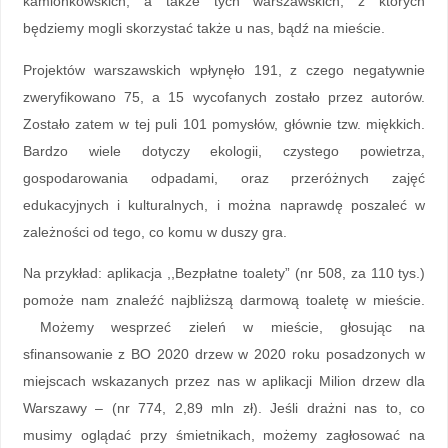
kamionkowskich, a także tych warszawskich, z których
będziemy mogli skorzystać także u nas, bądź na mieście.
Projektów warszawskich wpłynęło 191, z czego negatywnie
zweryfikowano 75, a 15 wycofanych zostało przez autorów.
Zostało zatem w tej puli 101 pomysłów, głównie tzw. miękkich.
Bardzo wiele dotyczy ekologii, czystego powietrza,
gospodarowania odpadami, oraz przeróżnych zajęć
edukacyjnych i kulturalnych, i można naprawdę poszaleć w
zależności od tego, co komu w duszy gra.
Na przykład: aplikacja ,,Bezpłatne toalety” (nr 508, za 110 tys.)
pomoże nam znaleźć najbliższą darmową toaletę w mieście.
Możemy wesprzeć zieleń w mieście, głosując na
sfinansowanie z BO 2020 drzew w 2020 roku posadzonych w
miejscach wskazanych przez nas w aplikacji Milion drzew dla
Warszawy – (nr 774, 2,89 mln zł). Jeśli drażni nas to, co
musimy oglądać przy śmietnikach, możemy zagłosować na