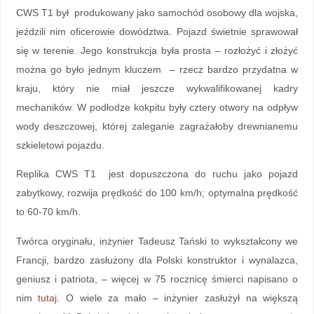
CWS T1 był produkowany jako samochód osobowy dla wojska,
jeździli nim oficerowie dowództwa. Pojazd świetnie sprawował
się w terenie. Jego konstrukcja była prosta – rozłożyć i złożyć
można go było jednym kluczem – rzecz bardzo przydatna w
kraju, który nie miał jeszcze wykwalifikowanej kadry
mechaników. W podłodze kokpitu były cztery otwory na odpływ
wody deszczowej, której zaleganie zagrażałoby drewnianemu
szkieletowi pojazdu.
Replika CWS T1 jest dopuszczona do ruchu jako pojazd
zabytkowy, rozwija prędkość do 100 km/h; optymalna prędkość
to 60-70 km/h.
Twórca oryginału, inżynier Tadeusz Tański to wykształcony we
Francji, bardzo zasłużony dla Polski konstruktor i wynalazca,
geniusz i patriota, – więcej w 75 rocznicę śmierci napisano o
nim
tutaj
. O wiele za mało – inżynier zasłużył na większą