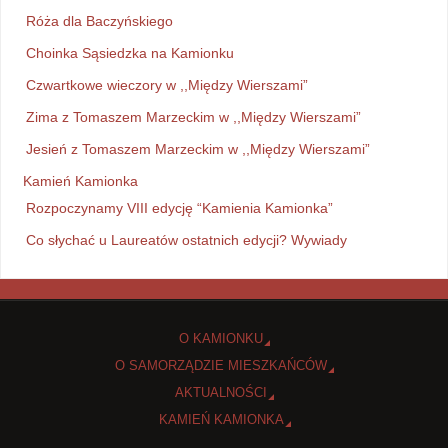
Róża dla Baczyńskiego
Choinka Sąsiedzka na Kamionku
Czwartkowe wieczory w ,,Między Wierszami”
Zima z Tomaszem Marzeckim w ,,Między Wierszami”
Jesień z Tomaszem Marzeckim w ,,Między Wierszami”
Kamień Kamionka
Rozpoczynamy VIII edycję “Kamienia Kamionka”
Co słychać u Laureatów ostatnich edycji? Wywiady
O KAMIONKU
O SAMORZĄDZIE MIESZKAŃCÓW
AKTUALNOŚCI
KAMIEŃ KAMIONKA