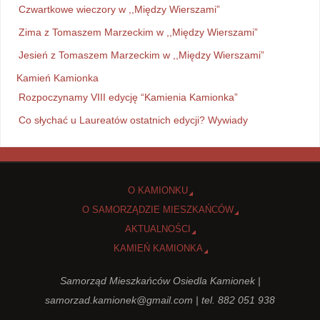
Czwartkowe wieczory w ,,Między Wierszami”
Zima z Tomaszem Marzeckim w ,,Między Wierszami”
Jesień z Tomaszem Marzeckim w ,,Między Wierszami”
Kamień Kamionka
Rozpoczynamy VIII edycję “Kamienia Kamionka”
Co słychać u Laureatów ostatnich edycji? Wywiady
O KAMIONKU
O SAMORZĄDZIE MIESZKAŃCÓW
AKTUALNOŚCI
KAMIEŃ KAMIONKA
Samorząd Mieszkańców Osiedla Kamionek |
samorzad.kamionek@gmail.com
| tel. 882 051 938