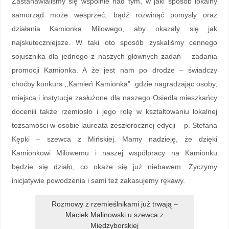
Zastanawialiśmy się wspólnie nad tym, w jaki sposób lokalny
samorząd może wesprzeć, bądź rozwinąć pomysły oraz
działania Kamionka Milowego, aby okazały się jak
najskuteczniejsze. W taki oto sposób zyskaliśmy cennego
sojusznika dla jednego z naszych głównych zadań – zadania
promocji Kamionka. A że jest nam po drodze – świadczy
choćby konkurs ,,Kamień Kamionka” gdzie nagradzając osoby,
miejsca i instytucje zasłużone dla naszego Osiedla mieszkańcy
docenili także rzemiosło i jego rolę w kształtowaniu lokalnej
tożsamości w osobie laureata zeszłorocznej edycji – p. Stefana
Kępki – szewca z Mińskiej. Mamy nadzieję, że dzięki
Kamionkowi Milowemu i naszej współpracy na Kamionku
będzie się działo, co okaże się już niebawem. Życzymy
inicjatywie powodzenia i sami też zakasujemy rękawy.
Rozmowy z rzemieślnikami już trwają –
Maciek Malinowski u szewca z
Międzyborskiej