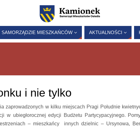
 SAMORZĄDZIE MIESZKAŃCÓW
AKTUALNOŚCI
nku i nie tylko
ia zaprowadzonych w kilku miejscach Pragi Południe kwietnyc
ji w ubiegłorocznej edycji Budżetu Partycypacyjnego. Pomy
rzestrzeniach – mieszkańcy innych dzielnic – Ursynowa, B