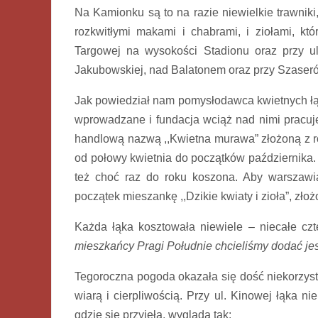
Na Kamionku są to na razie niewielkie trawniki,
rozkwitłymi makami i chabrami, i ziołami, kt
Targowej na wysokości Stadionu oraz przy ul.
Jakubowskiej, nad Balatonem oraz przy Szaseró
Jak powiedział nam pomysłodawca kwietnych łąk 
wprowadzane i fundacja wciąż nad nimi pracu
handlową nazwą ,,Kwietna murawa” złożoną z roś
od połowy kwietnia do początków października. 
też choć raz do roku koszona. Aby warszawiac
początek mieszankę ,,Dzikie kwiaty i zioła”, zło
Każda łąka kosztowała niewiele – niecałe czt
mieszkańcy Pragi Południe chcieliśmy dodać jes
Tegoroczna pogoda okazała się dość niekorzystn
wiarą i cierpliwością. Przy ul. Kinowej łąka n
gdzie się przyjęła, wygląda tak: