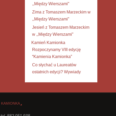
,,Między Wierszami”
Zima z Tomaszem Marzeckim w
,,Między Wierszami”
Jesień z Tomaszem Marzeckim
w ,,Między Wierszami”
Kamień Kamionka
Rozpoczynamy VIII edycję
“Kamienia Kamionka”
Co słychać u Laureatów
ostatnich edycji? Wywiady
 KAMIONKA
 tel. 882 051 938