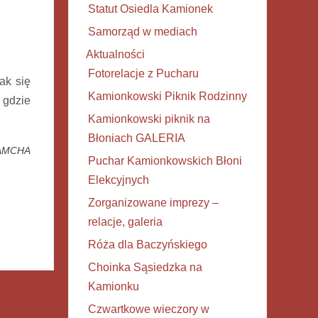
Statut Osiedla Kamionek
Samorząd w mediach
Aktualności
Fotorelacje z Pucharu
ak się
Kamionkowski Piknik Rodzinny
 gdzie
Kamionkowski piknik na
Błoniach GALERIA
AMCHA
Puchar Kamionkowskich Błoni
Elekcyjnych
Zorganizowane imprezy –
relacje, galeria
Róża dla Baczyńskiego
Choinka Sąsiedzka na
Kamionku
Czwartkowe wieczory w