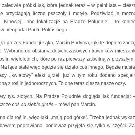
 zaledwie próbki łąk, które jednak teraz – w pełni lata – ciesz
óre przyciągają liczne pszczoły i motyle. Podziwiać je możn
 Kinowej. Inne lokalizacje na Pradze Południe – to koniec
w nieopodal Parku Polińskiego.
i prezes Fundacji Łąka, Marcin Podyma, łąki te dopiero zaczę
je. Wybrano do obsiania dotychczasowych trawników mieszan
lin wieloletnich, które po raz pierwszy zakwitną w przyszłym 
Na łące stale więc będzie się działo coś innego. Będzie musia
y ,,kwiatowy” efekt ujrzeli już w tym roku dodano specjal
żoną z roślin jednorocznych. To one teraz cieszą nasze oczy.
ery tys. złotych. Na Pradze Południe dogląda łąk fundacja:
zcze coś od siebie gratis
– mówi pan Marcin.
a dla roślin, więc łąki ,,mają pod górkę”. Trzeba jednak wykaz
iebawem poprawiana, ponieważ przyjęła się tylko w części. Za