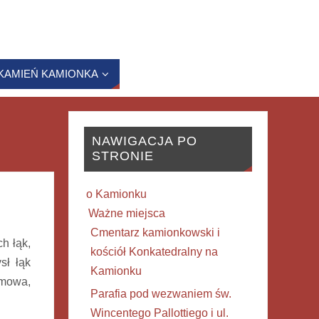
KAMIEŃ KAMIONKA
NAWIGACJA PO
STRONIE
o Kamionku
Ważne miejsca
Cmentarz kamionkowski i
h łąk,
kościół Konkatedralny na
sł łąk
Kamionku
emowa,
Parafia pod wezwaniem św.
Wincentego Pallottiego i ul.