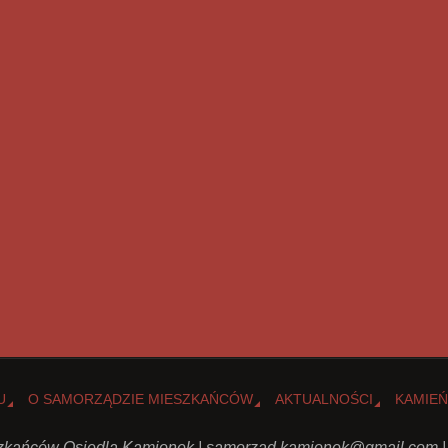
U
O SAMORZĄDZIE MIESZKAŃCÓW
AKTUALNOŚCI
KAMIEŃ
kańców Osiedla Kamionek |
samorzad.kamionek@gmail.com
|