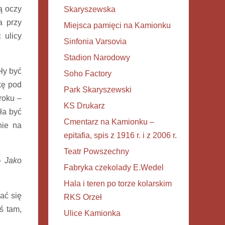
ą oczy
Skaryszewska
a przy
Miejsca pamięci na Kamionku
 ulicy
Sinfonia Varsovia
Stadion Narodowy
ły być
Soho Factory
kę pod
Park Skaryszewski
roku –
KS Drukarz
ła być
Cmentarz na Kamionku –
nie na
epitafia, spis z 1916 r. i z 2006 r.
Teatr Powszechny
 –
Jako
Fabryka czekolady E.Wedel
Hala i teren po torze kolarskim
ać się
RKS Orzeł
ś tam,
Ulice Kamionka