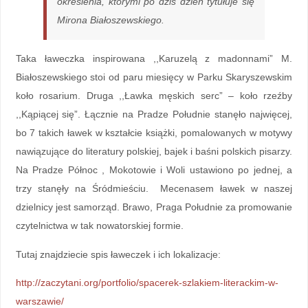
określenia, którymi po dziś dzień tytułuje się
Mirona Białoszewskiego.
Taka ławeczka inspirowana ,,Karuzelą z madonnami” M.
Białoszewskiego stoi od paru miesięcy w Parku Skaryszewskim
koło rosarium. Druga ,,Ławka męskich serc” – koło rzeźby
,,Kąpiącej się”. Łącznie na Pradze Południe stanęło najwięcej,
bo 7 takich ławek w kształcie książki, pomalowanych w motywy
nawiązujące do literatury polskiej, bajek i baśni polskich pisarzy.
Na Pradze Północ , Mokotowie i Woli ustawiono po jednej, a
trzy stanęły na Śródmieściu. Mecenasem ławek w naszej
dzielnicy jest samorząd. Brawo, Praga Południe za promowanie
czytelnictwa w tak nowatorskiej formie.
Tutaj znajdziecie spis ławeczek i ich lokalizacje:
http://zaczytani.org/portfolio/spacerek-szlakiem-literackim-w-
warszawie/