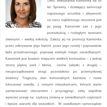
1960, mieszkanka Kamionka od 35
lat. Sprawny i działający samorząd
najniższego szczebla i aktywność
na rzecz najbliższego otoczenia jest
jej pasją. Kamionek zaś z jego
przeszłością i rozległymi terenami
zielonymi – wielką miłością. Zależy jej na promocji Kamionka
przez odkrywanie jego historii, przez jego rozwój i poprawianie
ładu przestrzennego, poprawę estetyki miejsc zaniedbanych.
Kamionek jest bowiem miejscem wielkich kontrastów – z jednej
strony piękny park i błonia, cenne zabytki, z drugiej –
nieuporządkowane wciąż pozostałości po przemysłowej
dzielnicy. Tragiczny stan komunalnych kamienic i nowe
luksusowe osiedla, z nowymi mieszkańcami, których warto
zainteresować otoczeniem i przyciągnąć, żeby wspólnie
wywrzeć presję na szybszą zmianę w zaniedbanych częściach
i lepsze warunki dla wszystkich. W osiedlowym samorządzie