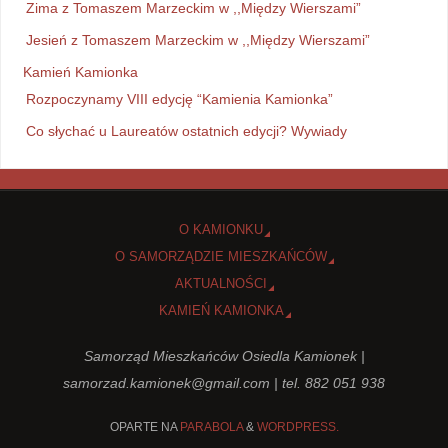
Zima z Tomaszem Marzeckim w ,,Między Wierszami”
Jesień z Tomaszem Marzeckim w ,,Między Wierszami”
Kamień Kamionka
Rozpoczynamy VIII edycję “Kamienia Kamionka”
Co słychać u Laureatów ostatnich edycji? Wywiady
O KAMIONKU
O SAMORZĄDZIE MIESZKAŃCÓW
AKTUALNOŚCI
KAMIEŃ KAMIONKA
Samorząd Mieszkańców Osiedla Kamionek |
samorzad.kamionek@gmail.com
| tel. 882 051 938
OPARTE NA
PARABOLA
&
WORDPRESS.