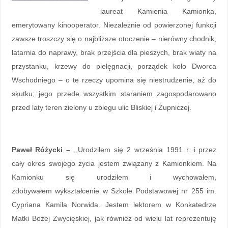
laureat Kamienia Kamionka,
emerytowany kinooperator. Niezależnie od powierzonej funkcji
zawsze troszczy się o najbliższe otoczenie – nierówny chodnik,
latarnia do naprawy, brak przejścia dla pieszych, brak wiaty na
przystanku, krzewy do pielęgnacji, porządek koło Dworca
Wschodniego – o te rzeczy upomina się niestrudzenie, aż do
skutku; jego przede wszystkim staraniem zagospodarowano
przed laty teren zielony u zbiegu ulic Bliskiej i Żupniczej.
Paweł Różycki –
,,Urodziłem się 2 września 1991 r. i przez
cały okres swojego życia jestem związany z Kamionkiem. Na
Kamionku się urodziłem i wychowałem,
zdobywałem wykształcenie w Szkole Podstawowej nr 255 im.
Cypriana Kamila Norwida. Jestem lektorem w Konkatedrze
Matki Bożej Zwycięskiej, jak również od wielu lat reprezentuję