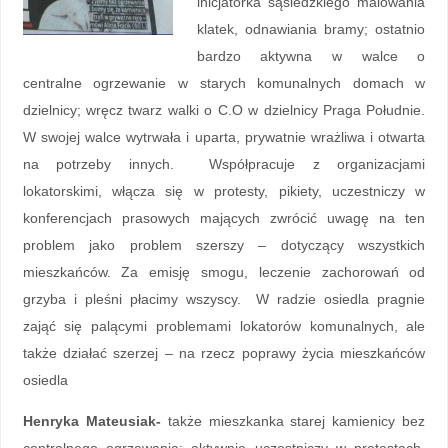
inicjatorka sąsiedzkiego malowania
klatek, odnawiania bramy; ostatnio
bardzo aktywna w walce o
centralne ogrzewanie w starych komunalnych domach w
dzielnicy; wręcz twarz walki o C.O w dzielnicy Praga Południe.
W swojej walce wytrwała i uparta, prywatnie wrażliwa i otwarta
na potrzeby innych. Współpracuje z organizacjami
lokatorskimi, włącza się w protesty, pikiety, uczestniczy w
konferencjach prasowych mających zwrócić uwagę na ten
problem jako problem szerszy – dotyczący wszystkich
mieszkańców. Za emisję smogu, leczenie zachorowań od
grzyba i pleśni płacimy wszyscy. W radzie osiedla pragnie
zająć się palącymi problemami lokatorów komunalnych, ale
także działać szerzej – na rzecz poprawy życia mieszkańców
osiedla
Henryka Mateusiak-
także mieszkanka starej kamienicy bez