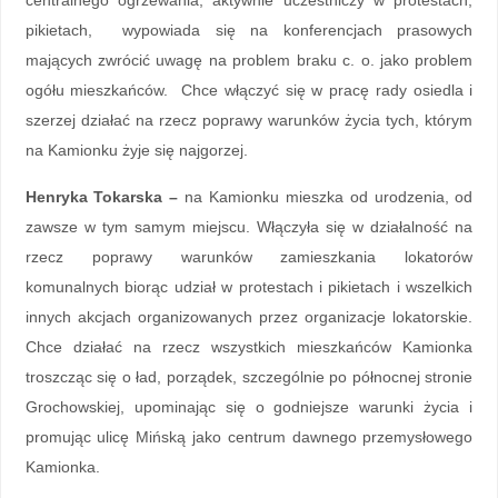
centralnego ogrzewania; aktywnie uczestniczy w protestach,
pikietach, wypowiada się na konferencjach prasowych
mających zwrócić uwagę na problem braku c. o. jako problem
ogółu mieszkańców. Chce włączyć się w pracę rady osiedla i
szerzej działać na rzecz poprawy warunków życia tych, którym
na Kamionku żyje się najgorzej.
Henryka Tokarska –
na Kamionku mieszka od urodzenia, od
zawsze w tym samym miejscu. Włączyła się w działalność na
rzecz poprawy warunków zamieszkania lokatorów
komunalnych biorąc udział w protestach i pikietach i wszelkich
innych akcjach organizowanych przez organizacje lokatorskie.
Chce działać na rzecz wszystkich mieszkańców Kamionka
troszcząc się o ład, porządek, szczególnie po północnej stronie
Grochowskiej, upominając się o godniejsze warunki życia i
promując ulicę Mińską jako centrum dawnego przemysłowego
Kamionka.