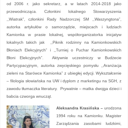
od 2006 r. jako sekretarz, a w latach 2014-2018 jako
przewodnicząca. Członkini lokalnego Stowarzyszenia
,,Wiatrak”, członkini Rady Nadzorczej SM ,,Waszyngtona”,
autorka artykułów o samorządzie, miejscach i ludziach
Kamionka w prasie lokalnej, współorganizatorka inicjatyw
lokalnych takich jak ,,Piknik rodzinny na Kamionkowskich
Błoniach Elekcyjnych” i ,,Turniej o Puchar Kamionkowskich
Błoni Elekcyjnych”. Aktywnie uczestniczy w Budżecie
Partycypacyjnym, autorka zwycięskiego pomysłu ,,Aranżacja
zieleni na Starówce Kamionka” z ubiegłej edycji. Wykształcenie
– filologia słowiańska na UW i dyplom z marketingu na SGH, z
zawodu tłumaczka literatury. Prywatnie – matka dwojga dzieci i
babcia czworga wnucząt.
Aleksandra Krasińska –
urodzona
1994 roku na Kamionku. Magister
Zarządzania zasobami ludzkimi,