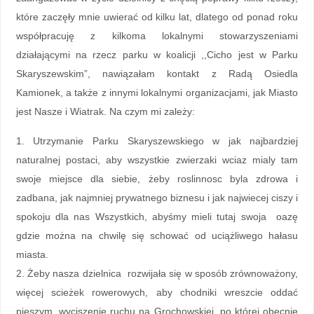
które zaczęły mnie uwierać od kilku lat, dlatego od ponad roku
współpracuję z kilkoma lokalnymi stowarzyszeniami
działającymi na rzecz parku w koalicji ,,Cicho jest w Parku
Skaryszewskim”, nawiązałam kontakt z Radą Osiedla
Kamionek, a także z innymi lokalnymi organizacjami, jak Miasto
jest Nasze i Wiatrak. Na czym mi zależy:
1. Utrzymanie Parku Skaryszewskiego w jak najbardziej
naturalnej postaci, aby wszystkie zwierzaki wciaz mialy tam
swoje miejsce dla siebie, żeby roslinnosc byla zdrowa i
zadbana, jak najmniej prywatnego biznesu i jak najwiecej ciszy i
spokoju dla nas Wszystkich, abyśmy mieli tutaj swoja oazę
gdzie można na chwilę się schować od uciążliwego hałasu
miasta.
2. Żeby nasza dzielnica rozwijała się w sposób zrównoważony,
więcej scieżek rowerowych, aby chodniki wreszcie oddać
pieszym, wyciszenie ruchu na Grochowskiej, po której obecnie