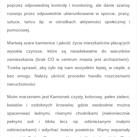
poprzez odpowiednią kontrolę i monitoring, ale danie szansy
rozwoju przez odpowiednie ukierunkowanie w sporcie, pracy,
sztuce, tańcu itp. w ośrodkach aktywności społecznej i
pomocowej.
Martwią szare kamienice i jakość życia mieszkańców płacących
wysokie czynsze, które są nieadekwatne do warunków
zamieszkania (brak CO w centrum miasta jest archaizmem).
Trzeba sprawić, aby żyło się nam wszystkim lepiej, w cieple, a
bez smogu. Należy ukrócić proceder handlu roszczeniami
nieruchomości.
Moim marzeniem jest Kamionek czysty, kolorowy, pełen zieleni,
kwiatów i ozdobnych krzewów, gdzie swobodnie można
spacerować ładnymi, równymi chodnikami (niekoniecznie
pełnymi soli i błota lecz np. odśnieżanymi małymi
odśnieżarkami) i wdychać świeże powietrze. Mamy wspaniały