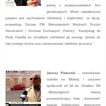
jednej z podwarszawskich firm
geodezyjnych. Moimi największymi
pasjami jest wychowanie młodzieży i żeglarstwo, co łączę,
prowadząc Szczep 296 Warszawskich Wodnych Drużyn
Harcerskich i Gromad Zuchowych „Palmiry”. Kandyduję do
Rady Osiedla bo chciałbym odmłodzić jej szeregi, wnieść do
niej nowego ducha oraz zainteresować młodzież jej pracą.”
Janusz Piskorski
– mieszkaniec
osiedla na Bliskiej i zarazem
społecznik od 46 lat. Działacz SM
,,Waszyngtona”, dawny
przewodniczący koła ,,Kamionek”
dawnej Solidarności, tegoroczny