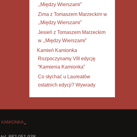
,,Między Wierszami”
Zima z Tomaszem Marzeckim w
,,Między Wierszami”
Jesień z Tomaszem Marzeckim
w ,,Między Wierszami”
Kamień Kamionka
Rozpoczynamy VIII edycję
“Kamienia Kamionka”
Co słychać u Laureatów
ostatnich edycji? Wywiady
 KAMIONKA
 tel. 882 051 938