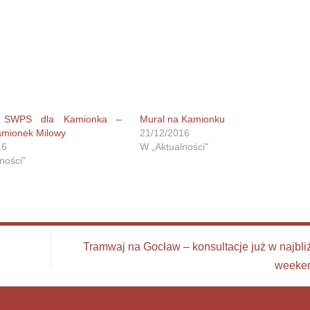
i SWPS dla Kamionka –
Mural na Kamionku
amionek Milowy
21/12/2016
16
W „Aktualności"
ności"
Tramwaj na Gocław – konsultacje już w najbli
weeke