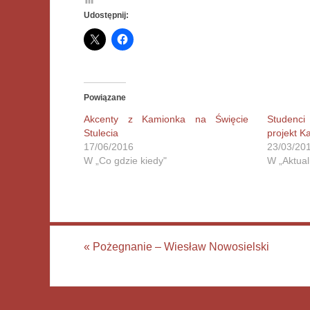
Udostępnij:
Powiązane
Akcenty z Kamionka na Święcie
Studenc
Stulecia
projekt K
17/06/2016
23/03/20
W „Co gdzie kiedy"
W „Aktual
«
Pożegnanie – Wiesław Nowosielski