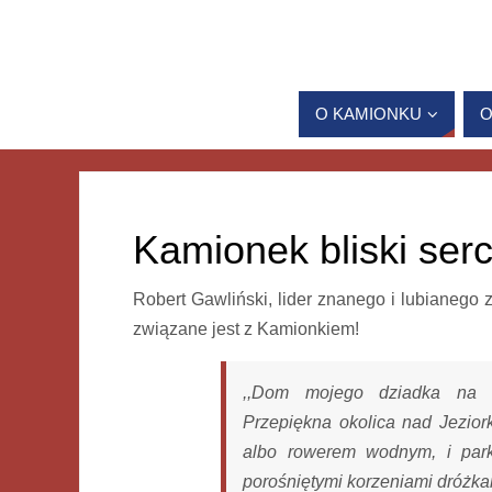
O KAMIONKU
O
Kamionek bliski se
Robert Gawliński, lider znanego i lubianego
związane jest z Kamionkiem!
,,Dom mojego dziadka na 
Przepiękna okolica nad Jezio
albo rowerem wodnym, i park
porośniętymi korzeniami dróżka