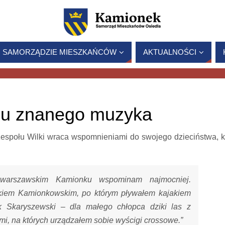
 SAMORZĄDZIE MIESZKAŃCÓW
AKTUALNOŚCI
rcu znanego muzyka
 zespołu Wilki wraca wspomnieniami do swojego dzieciństwa, k
warszawskim Kamionku wspominam najmocniej.
rkiem Kamionkowskim, po którym pływałem kajakiem
 Skaryszewski – dla małego chłopca dziki las z
mi, na których urządzałem sobie wyścigi crossowe.”