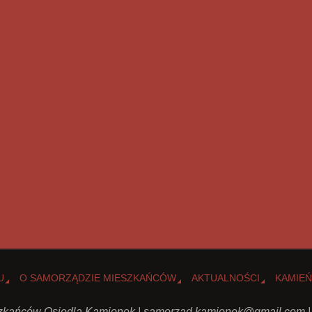
U
O SAMORZĄDZIE MIESZKAŃCÓW
AKTUALNOŚCI
KAMIEŃ
kańców Osiedla Kamionek |
samorzad.kamionek@gmail.com
|