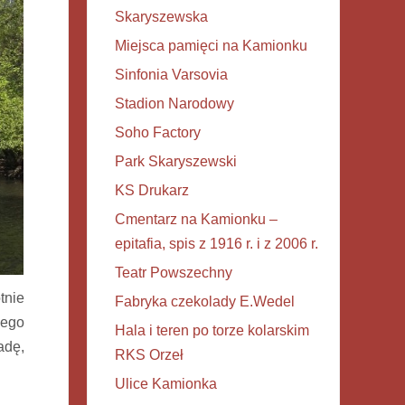
Skaryszewska
Miejsca pamięci na Kamionku
Sinfonia Varsovia
Stadion Narodowy
Soho Factory
Park Skaryszewski
KS Drukarz
Cmentarz na Kamionku –
epitafia, spis z 1916 r. i z 2006 r.
Teatr Powszechny
tnie
Fabryka czekolady E.Wedel
iego
Hala i teren po torze kolarskim
adę,
RKS Orzeł
Ulice Kamionka