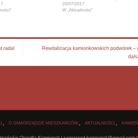
17
20/07/2017
ności"
W „Aktualności"
t rada!
Rewitalizacja kamionkowskich podwórek – 
dal
U
O SAMORZĄDZIE MIESZKAŃCÓW
AKTUALNOŚCI
KAMIEŃ
kańców Osiedla Kamionek |
samorzad.kamionek@gmail.com
|