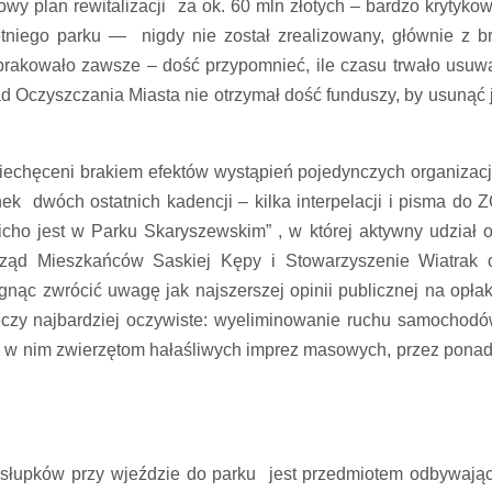
y plan rewitalizacji za ok. 60 mln złotych – bardzo krytyko
etniego parku — nigdy nie został zrealizowany, głównie z b
brakowało zawsze – dość przypomnieć, ile czasu trwało usuw
d Oczyszczania Miasta nie otrzymał dość funduszy, by usunąć 
niechęceni brakiem efektów wystąpień pojedynczych organizacj
k dwóch ostatnich kadencji – kilka interpelacji i pisma do 
Cicho jest w Parku Skaryszewskim” , w której aktywny udział 
ząd Mieszkańców Saskiej Kępy i Stowarzyszenie Wiatrak 
nąc zwrócić uwagę jak najszerszej opinii publicznej na opła
eczy najbardziej oczywiste: wyeliminowanie ruchu samochodó
m w nim zwierzętom hałaśliwych imprez masowych, przez ponad
h słupków przy wjeździe do parku jest przedmiotem odbywają