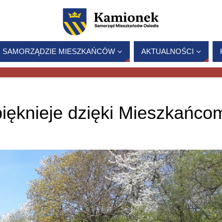
 SAMORZĄDZIE MIESZKAŃCÓW
AKTUALNOŚCI
ięknieje dzięki Mieszkańco