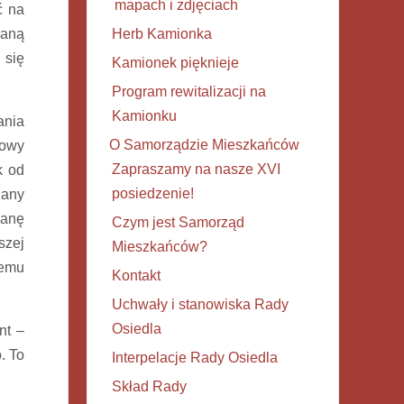
mapach i zdjęciach
ć na
waną
Herb Kamionka
 się
Kamionek pięknieje
Program rewitalizacji na
Kamionku
ania
O Samorządzie Mieszkańców
nowy
Zapraszamy na nasze XVI
k od
posiedzenie!
iany
ianę
Czym jest Samorząd
szej
Mieszkańców?
temu
Kontakt
Uchwały i stanowiska Rady
Osiedla
nt –
. To
Interpelacje Rady Osiedla
Skład Rady