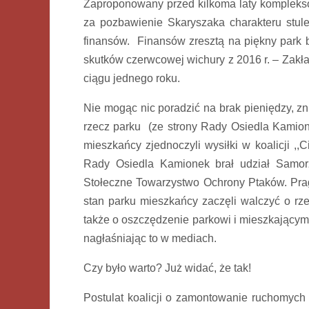
Zaproponowany przed kilkoma laty kompleksow
za pozbawienie Skaryszaka charakteru stul
finansów. Finansów zresztą na piękny park 
skutków czerwcowej wichury z 2016 r. – Zakła
ciągu jednego roku.
Nie mogąc nic poradzić na brak pieniędzy, z
rzecz parku (ze strony Rady Osiedla Kamione
mieszkańcy zjednoczyli wysiłki w koalicji ,,
Rady Osiedla Kamionek brał udział Samor
Stołeczne Towarzystwo Ochrony Ptaków. Prag
stan parku mieszkańcy zaczęli walczyć o rz
także o oszczędzenie parkowi i mieszkający
nagłaśniając to w mediach.
Czy było warto? Już widać, że tak!
Postulat koalicji o zamontowanie ruchomyc