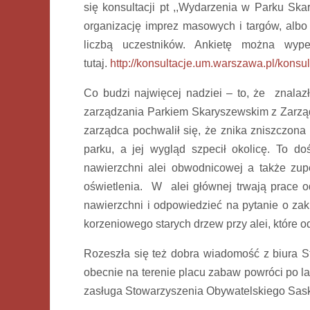
się konsultacji pt ,,Wydarzenia w Parku Sk
organizację imprez masowych i targów, albo
liczbą uczestników. Ankietę można wype
tutaj.
http://konsultacje.um.warszawa.pl/kons
Co budzi najwięcej nadziei – to, że znalaz
zarządzania Parkiem Skaryszewskim z Zarzą
zarządca pochwalił się, że znika zniszczona 
parku, a jej wygląd szpecił okolicę. To d
nawierzchni alei obwodnicowej a także zup
oświetlenia. W alei głównej trwają prace 
nawierzchni i odpowiedzieć na pytanie o zak
korzeniowego starych drzew przy alei, które od 
Rozeszła się też dobra wiadomość z biura 
obecnie na terenie placu zabaw powróci po la
zasługa Stowarzyszenia Obywatelskiego Sask