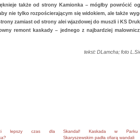
ięknieje także od strony Kamionka – mógłby powrócić o
łaby nie tylko rozpościerającym się widokiem, ale także wy
trony zamiast od strony alei wjazdowej do muszli i KS Druk
ntowny remont kaskady – jednego z najbardziej malownic
tekst: DLamcha; foto L.Si
dzi lepszy czas dla
Skandal! Kaskada w Parku
ka?
Skaryszewskim padła ofiarą wandali