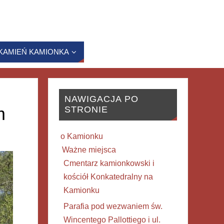
KAMIEŃ KAMIONKA
NAWIGACJA PO
m
STRONIE
o Kamionku
Ważne miejsca
Cmentarz kamionkowski i
kościół Konkatedralny na
Kamionku
Parafia pod wezwaniem św.
Wincentego Pallottiego i ul.