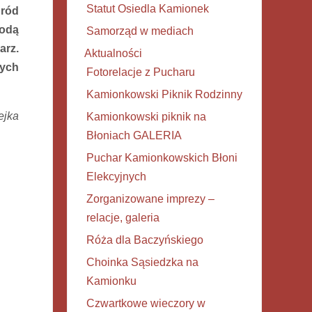
Statut Osiedla Kamionek
gród
godą
Samorząd w mediach
arz.
Aktualności
zych
Fotorelacje z Pucharu
Kamionkowski Piknik Rodzinny
ejka
Kamionkowski piknik na
Błoniach GALERIA
Puchar Kamionkowskich Błoni
Elekcyjnych
Zorganizowane imprezy –
relacje, galeria
Róża dla Baczyńskiego
Choinka Sąsiedzka na
Kamionku
Czwartkowe wieczory w