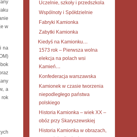
wany
Uczelnie, szkoły i przedszkola
raku
Wspólnoty i Spółdzielnie
anie
Fabryki Kamionka
je w
Zabytki Kamionka
Kiedyś na Kamionku…
i na
1573 rok – Pierwsza wolna
ZOM)
elekcja na polach wsi
obok
Kamień…
oraz
Konfederacja warszawska
kany
Kamionek w czasie tworzenia
w, a
niepodległego państwa
 rok
polskiego
Historia Kamionka – wiek XX –
obóz przy Skaryszewskiej
Historia Kamionka w obrazach,
cych