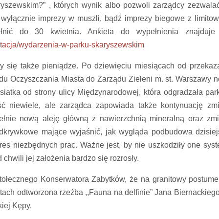
aryszewskim?” , których wynik albo pozwoli zarządcy zezwala
 wyłącznie imprezy w muszli, bądź imprezy biegowe z limito
łnić do 30 kwietnia. Ankieta do wypełnienia znajduje
ultacja/wydarzenia-w-parku-skaryszewskim
ły się także pieniądze. Po dziewięciu miesiącach od przekaz
du Oczyszczania Miasta do Zarządu Zieleni m. st. Warszawy 
siatka od strony ulicy Międzynarodowej, która odgradzała par
ość niewiele, ale zarządca zapowiada także kontynuację zm
ełnie nową aleję główną z nawierzchnią mineralną oraz zm
odkrywkowe mające wyjaśnić, jak wygląda podbudowa dzisiej
res niezbędnych prac. Ważne jest, by nie uszkodziły one sys
chwili jej założenia bardzo się rozrosły.
Stołecznego Konserwatora Zabytków, że na granitowy postume
tach odtworzona rzeźba ,,Fauna na delfinie” Jana Biernackiego
iej Kępy.