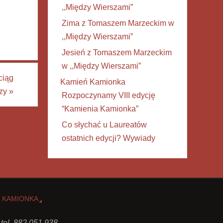
,,Między Wierszami”
Zima z Tomaszem Marzeckim w
,,Między Wierszami”
Jesień z Tomaszem Marzeckim
w ,,Między Wierszami”
ciąg
Kamień Kamionka
szy
»
Rozpoczynamy VIII edycję
“Kamienia Kamionka”
Co słychać u Laureatów
ostatnich edycji? Wywiady
 KAMIONKA
 tel. 882 051 938