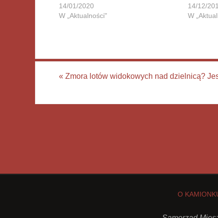
14/01/2020
14/12/20
W „Aktualności"
W „Aktual
«
Zmora lotów widokowych nad dzielnicą? Jes
O KAMIONK
Samorząd Miesz