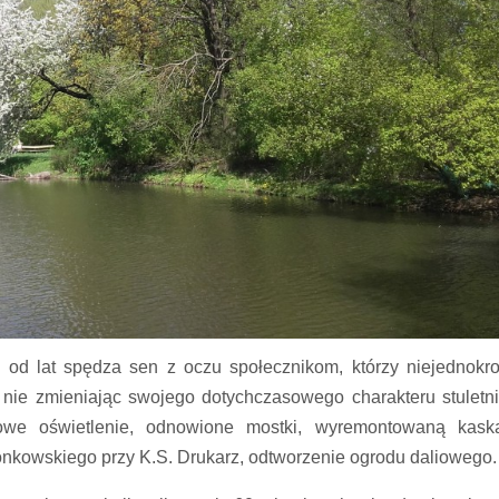
od lat spędza sen z oczu społecznikom, którzy niejednokro
– nie zmieniając swojego dotychczasowego charakteru stuletn
owe oświetlenie, odnowione mostki, wyremontowaną kask
onkowskiego przy K.S. Drukarz, odtworzenie ogrodu daliowego.