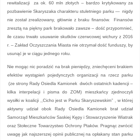
rewitalizacji za ok. 60 mln złotych – bardzo krytykowany za
pozbawienie Skaryszaka charakteru stuletniego parku — nigdy
nie został zrealizowany, głównie z braku finansów. Finansów
zresztą na piękny park brakowało zawsze – dość przypomnieć,
ile czasu trwało usuwanie skutków czerwcowej wichury z 2016
r. – Zakład Oczyszczania Miasta nie otrzymał dość funduszy, by
usunąć je w ciągu jednego roku.
Nie mogąc nic poradzić na brak pieniędzy, zniechęceni brakiem
efektów wystąpień pojedynczych organizacji na rzecz parku
(ze strony Rady Osiedla Kamionek dwóch ostatnich kadencji –
kilka interpelacji i pisma do ZOM) mieszkańcy zjednoczyli
wysiłki w koalicji ,,Cicho jest w Parku Skaryszewskim” , w której
aktywny udział obok Rady Osiedla Kamionek brał udział
Samorząd Mieszkańców Saskiej Kępy i Stowarzyszenie Wiatrak
oraz Stołeczne Towarzystwo Ochrony Ptaków. Pragnąc zwrócić
uwagę jak najszerszej opinii publicznej na opłakany stan parku