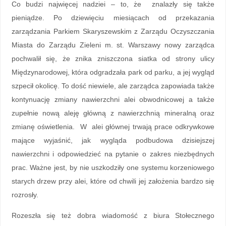
Co budzi najwięcej nadziei – to, że znalazły się także
pieniądze. Po dziewięciu miesiącach od przekazania
zarządzania Parkiem Skaryszewskim z Zarządu Oczyszczania
Miasta do Zarządu Zieleni m. st. Warszawy nowy zarządca
pochwalił się, że znika zniszczona siatka od strony ulicy
Międzynarodowej, która odgradzała park od parku, a jej wygląd
szpecił okolicę. To dość niewiele, ale zarządca zapowiada także
kontynuację zmiany nawierzchni alei obwodnicowej a także
zupełnie nową aleję główną z nawierzchnią mineralną oraz
zmianę oświetlenia. W alei głównej trwają prace odkrywkowe
mające wyjaśnić, jak wygląda podbudowa dzisiejszej
nawierzchni i odpowiedzieć na pytanie o zakres niezbędnych
prac. Ważne jest, by nie uszkodziły one systemu korzeniowego
starych drzew przy alei, które od chwili jej założenia bardzo się
rozrosły.
Rozeszła się też dobra wiadomość z biura Stołecznego