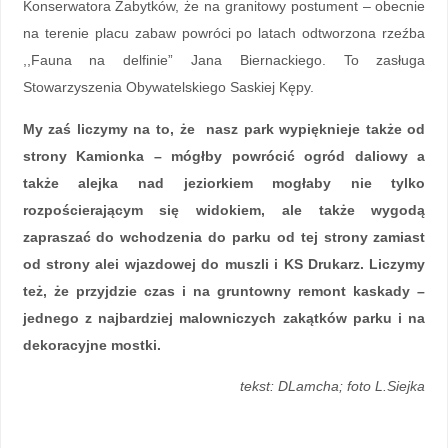
Konserwatora Zabytków, że na granitowy postument – obecnie
na terenie placu zabaw powróci po latach odtworzona rzeźba
,,Fauna na delfinie” Jana Biernackiego. To zasługa
Stowarzyszenia Obywatelskiego Saskiej Kępy.
My zaś liczymy na to, że nasz park wypięknieje także od
strony Kamionka – mógłby powrócić ogród daliowy a
także alejka nad jeziorkiem mogłaby nie tylko
rozpościerającym się widokiem, ale także wygodą
zapraszać do wchodzenia do parku od tej strony zamiast
od strony alei wjazdowej do muszli i KS Drukarz. Liczymy
też, że przyjdzie czas i na gruntowny remont kaskady –
jednego z najbardziej malowniczych zakątków parku i na
dekoracyjne mostki.
tekst: DLamcha; foto L.Siejka