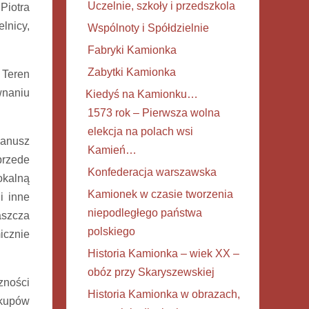
Uczelnie, szkoły i przedszkola
Piotra
lnicy,
Wspólnoty i Spółdzielnie
Fabryki Kamionka
Zabytki Kamionka
 Teren
wnaniu
Kiedyś na Kamionku…
1573 rok – Pierwsza wolna
elekcja na polach wsi
Janusz
Kamień…
przede
Konfederacja warszawska
okalną
Kamionek w czasie tworzenia
i inne
niepodległego państwa
aszcza
polskiego
icznie
Historia Kamionka – wiek XX –
obóz przy Skaryszewskiej
zności
Historia Kamionka w obrazach,
akupów