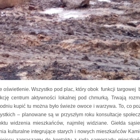
 oświetlenie. Wszystko pod plac, który obok funkcji targowej 
nkcję centrum aktywności lokalnej pod chmurką. Trwają roz
godniu kupić tu można było świeże owoce i warzywa. To, co po
zystkich – planowane są w przyszłym roku konsultacje społec
punktu widzenia mieszkańców, najmilej widziane. Giełda sąsi
nia kulturalne integrujące starych i nowych mieszkańców Kam
miejscu zapraszamy do kontaktu z radą samorządu mieszka