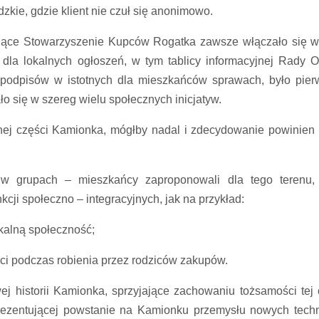
zkie, gdzie klient nie czuł się anonimowo.
ejące Stowarzyszenie Kupców Rogatka zawsze włączało się w
ń dla lokalnych ogłoszeń, w tym tablicy informacyjnej Rady O
 podpisów w istotnych dla mieszkańców sprawach, było pie
się w szereg wielu społecznych inicjatyw.
ej części Kamionka, mógłby nadal i zdecydowanie powinien 
y w grupach – mieszkańcy zaproponowali dla tego terenu,
cji społeczno – integracyjnych, jak na przykład:
okalną społeczność;
ci podczas robienia przez rodziców zakupów.
j historii Kamionka, sprzyjające zachowaniu tożsamości tej 
rezentującej powstanie na Kamionku przemysłu nowych techn