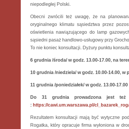
niepodległej Polski.
Obecni zwrócili też uwagę, że na planowaną
oryginalnego klimatu sąsiedztwa przez pozost
oświetlenia nawiązującego do lamp gazowych
sąsiedni pasaż handlowo-usługowy przy Grocho
To nie koniec konsultacji. Dyżury punktu konsu
6 grudnia /środa/ w godz. 13.00-17.00, na te
10 grudnia /niedziela/ w godz. 10.00-14.00, w
11 grudnia /poniedziałek/ w godz. 13.00-17.0
Do 31 grudnia prowadzona jest też an
:
https://cawi.um.warszawa.pl/cl_bazarek_rog
Rezultatem konsultacji mają być wytyczne pod
Rogatka, który opracuje firma wyłoniona w dro