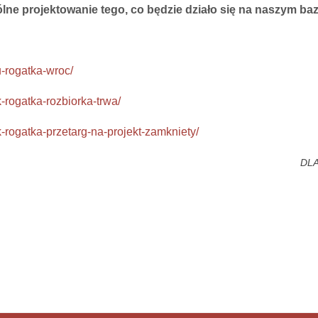
lne projektowanie tego, co będzie działo się na naszym ba
-rogatka-wroc/
-rogatka-rozbiorka-trwa/
-rogatka-przetarg-na-projekt-zamkniety/
DL