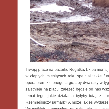
Trwają prace na bazarku Rogatka. Ekipa montuje
w ciepłych miesiącach roku spełniał także fu
operatorem zielonego targu, aby dwa razy w ty
zaistnieje na placu, zależeć będzie od nas ws
temat tego, jakie działania byłyby tutaj, z 
Rzemieślniczy jarmark? A może jakieś wydarze
Wszystkich z pomysłem na działania w tym 