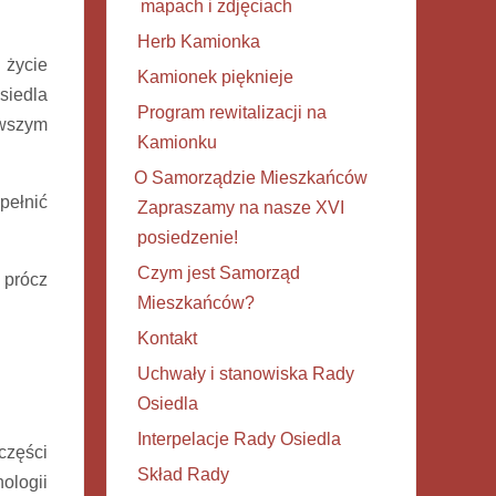
mapach i zdjęciach
Herb Kamionka
 życie
Kamionek pięknieje
siedla
Program rewitalizacji na
rwszym
Kamionku
O Samorządzie Mieszkańców
pełnić
Zapraszamy na nasze XVI
posiedzenie!
Czym jest Samorząd
 prócz
Mieszkańców?
Kontakt
Uchwały i stanowiska Rady
Osiedla
Interpelacje Rady Osiedla
części
Skład Rady
ologii