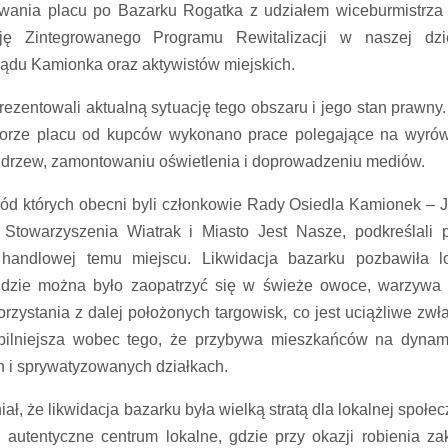
wania placu po Bazarku Rogatka z udziałem wiceburmistrza 
ję Zintegrowanego Programu Rewitalizacji w naszej dzie
ądu Kamionka oraz aktywistów miejskich.
rezentowali aktualną sytuację tego obszaru i jego stan prawny.
dbiorze placu od kupców wykonano prace polegające na wyró
 drzew, zamontowaniu oświetlenia i doprowadzeniu mediów.
d których obecni byli członkowie Rady Osiedla Kamionek – 
 Stowarzyszenia Wiatrak i Miasto Jest Nasze, podkreślali 
 handlowej temu miejscu. Likwidacja bazarku pozbawiła l
gdzie można było zaopatrzyć się w świeże owoce, warzywa 
zystania z dalej położonych targowisk, co jest uciążliwe zwł
z pilniejsza wobec tego, że przybywa mieszkańców na dynam
 i sprywatyzowanych działkach.
, że likwidacja bazarku była wielką stratą dla lokalnej społec
 autentyczne centrum lokalne, gdzie przy okazji robienia z