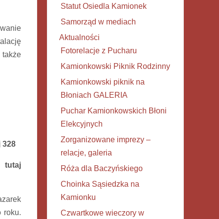
Statut Osiedla Kamionek
Samorząd w mediach
owanie
Aktualności
alację
Fotorelacje z Pucharu
 także
Kamionkowski Piknik Rodzinny
Kamionkowski piknik na
Błoniach GALERIA
Puchar Kamionkowskich Błoni
Elekcyjnych
Zorganizowane imprezy –
j 328
relacje, galeria
tutaj
Róża dla Baczyńskiego
Choinka Sąsiedzka na
Kamionku
azarek
 roku.
Czwartkowe wieczory w