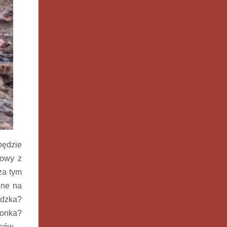
będzie
mowy z
za tym
zne na
edzka?
ionka?
ńców –