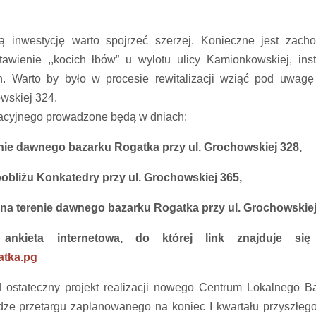
 inwestycję warto spojrzeć szerzej. Konieczne jest zach
awienie ,,kocich łbów” u wylotu ulicy Kamionkowskiej, inst
. Warto by było w procesie rewitalizacji wziąć pod uwagę
wskiej 324.
ltacyjnego prowadzone będą w dniach:
renie dawnego bazarku Rogatka przy ul. Grochowskiej 328,
 pobliżu Konkatedry przy ul. Grochowskiej 365,
0 na terenie dawnego bazarku Rogatka przy ul. Grochowskie
kieta internetowa, do której link znajduje się 
atka.pg
 ostateczny projekt realizacji nowego Centrum Lokalnego B
dze przetargu zaplanowanego na koniec I kwartału przyszłego