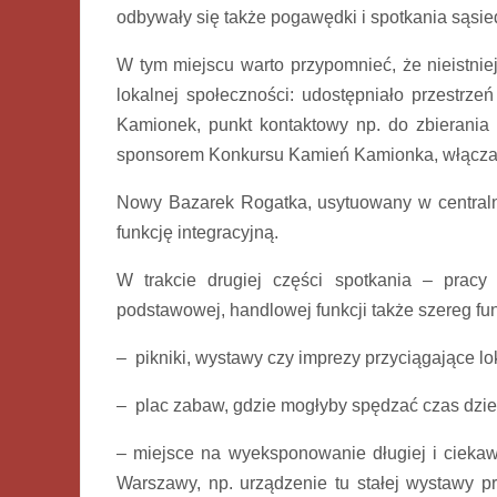
odbywały się także pogawędki i spotkania sąsied
W tym miejscu warto przypomnieć, że nieistni
lokalnej społeczności: udostępniało przestrze
Kamionek, punkt kontaktowy np. do zbierania
sponsorem Konkursu Kamień Kamionka, włączało 
Nowy Bazarek Rogatka, usytuowany w centraln
funkcję integracyjną.
W trakcie drugiej części spotkania – prac
podstawowej, handlowej funkcji także szereg funk
– pikniki, wystawy czy imprezy przyciągające l
– plac zabaw, gdzie mogłyby spędzać czas dzie
– miejsce na wyeksponowanie długiej i ciekawe
Warszawy, np. urządzenie tu stałej wystawy p