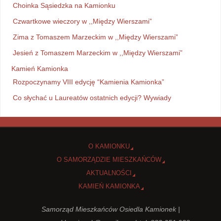
Choinka Sąsiedzka na Kamionku
Czwartkowe wieczory w ,,Między Wierszami”
Zima z Tomaszem Marzeckim w ,,Między Wierszami”
Jesień z Tomaszem Marzeckim w ,,Między Wierszami”
Kamień Kamionka
Rozpoczynamy VIII edycję “Kamienia Kamionka”
Co słychać u Laureatów ostatnich edycji? Wywiady
O KAMIONKU
O SAMORZĄDZIE MIESZKAŃCÓW
AKTUALNOŚCI
KAMIEŃ KAMIONKA
Samorząd Mieszkańców Osiedla Kamionek |