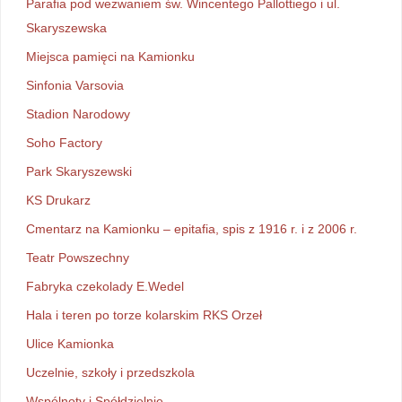
Parafia pod wezwaniem św. Wincentego Pallottiego i ul.
Skaryszewska
Miejsca pamięci na Kamionku
Sinfonia Varsovia
Stadion Narodowy
Soho Factory
Park Skaryszewski
KS Drukarz
Cmentarz na Kamionku – epitafia, spis z 1916 r. i z 2006 r.
Teatr Powszechny
Fabryka czekolady E.Wedel
Hala i teren po torze kolarskim RKS Orzeł
Ulice Kamionka
Uczelnie, szkoły i przedszkola
Wspólnoty i Spółdzielnie