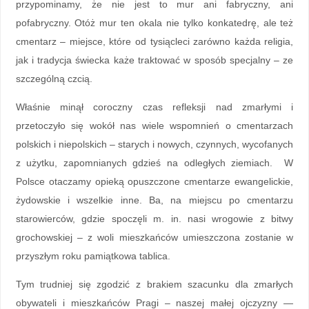
przypominamy, że nie jest to mur ani fabryczny, ani
pofabryczny. Otóż mur ten okala nie tylko konkatedrę, ale też
cmentarz – miejsce, które od tysiącleci zarówno każda religia,
jak i tradycja świecka każe traktować w sposób specjalny – ze
szczególną czcią.
Właśnie minął coroczny czas refleksji nad zmarłymi i
przetoczyło się wokół nas wiele wspomnień o cmentarzach
polskich i niepolskich – starych i nowych, czynnych, wycofanych
z użytku, zapomnianych gdzieś na odległych ziemiach. W
Polsce otaczamy opieką opuszczone cmentarze ewangelickie,
żydowskie i wszelkie inne. Ba, na miejscu po cmentarzu
starowierców, gdzie spoczęli m. in. nasi wrogowie z bitwy
grochowskiej – z woli mieszkańców umieszczona zostanie w
przyszłym roku pamiątkowa tablica.
Tym trudniej się zgodzić z brakiem szacunku dla zmarłych
obywateli i mieszkańców Pragi – naszej małej ojczyzny —