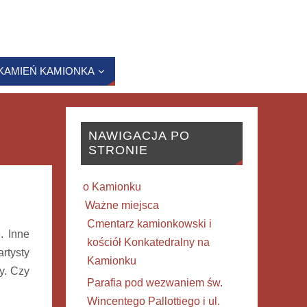
KAMIEŃ KAMIONKA
NAWIGACJA PO
STRONIE
o Kamionku
Ważne miejsca
Cmentarz kamionkowski i
. Inne
kościół Konkatedralny na
rtysty
Kamionku
y. Czy
Parafia pod wezwaniem św.
Wincentego Pallottiego i ul.