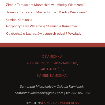
Zima z Tomaszem Marzeckim w ,,Między Wierszami”
Jesień z Tomaszem Marzeckim w ,,Między Wierszami”
Kamień Kamionka
Rozpoczynamy VIII edycję “Kamienia Kamionka”
Co słychać u Laureatów ostatnich edycji? Wywiady
O KAMIONKU
O SAMORZĄDZIE MIESZKAŃCÓW
AKTUALNOŚCI
KAMIEŃ KAMIONKA
Samorząd Mieszkańców Osiedla Kamionek |
samorzad.kamionek@gmail.com
| tel. 882 051 938
OPARTE NA
PARABOLA
&
WORDPRESS.