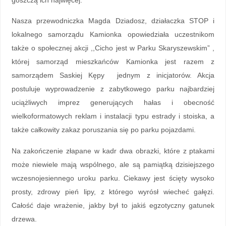
goszczą ich najwięcej.
Nasza przewodniczka Magda Dziadosz, działaczka STOP i
lokalnego samorządu Kamionka opowiedziała uczestnikom
także o społecznej akcji ,,Cicho jest w Parku Skaryszewskim” ,
której samorząd mieszkańców Kamionka jest razem z
samorządem Saskiej Kępy jednym z inicjatorów. Akcja
postuluje wyprowadzenie z zabytkowego parku najbardziej
uciążliwych imprez generujących hałas i obecność
wielkoformatowych reklam i instalacji typu estrady i stoiska, a
także całkowity zakaz poruszania się po parku pojazdami.
Na zakończenie złapane w kadr dwa obrazki, które z ptakami
może niewiele mają wspólnego, ale są pamiątką dzisiejszego
wczesnojesiennego uroku parku. Ciekawy jest ścięty wysoko
prosty, zdrowy pień lipy, z którego wyrósł wiecheć gałęzi.
Całość daje wrażenie, jakby był to jakiś egzotyczny gatunek
drzewa.