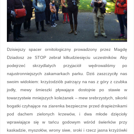
Dzisiejszy spacer ornitologiczny prowadzony przez Magdę
Dziadosz ze STOP zebrał kilkudziesięciu uczestników. Aby
podejrzeć skrzydlatych przyjaciół wędrowaliśmy po
najustronniejszych zakamarkach parku. Dziś zaszczyciły nas
swoim widokiem: krzyżodziób patrzący na nas z góry z czubka
jodły, mewy śmieszki pływające dostojnie po stawie w
towarzystwie mniejszych koleżanek – mew srebrzystych, sikorki
bogatki czyhające na ziarenka bezpieczne przed drapieżnikami
pod dachem zielonych krzewów, i dwa młode dzięcioły
wprawiające się w tańcu godowym wśród świerków przy
kaskadzie, myszołów, wrony siwe, sroki i rzecz jasna krzyżówki