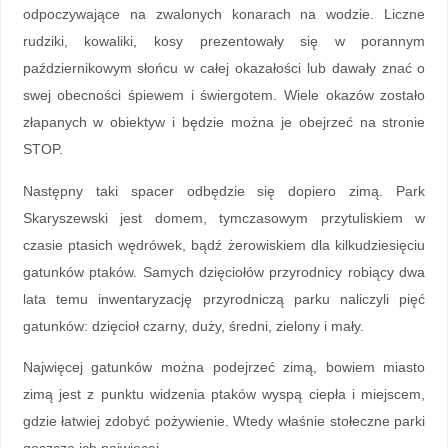
odpoczywające na zwalonych konarach na wodzie. Liczne
rudziki, kowaliki, kosy prezentowały się w porannym
październikowym słońcu w całej okazałości lub dawały znać o
swej obecności śpiewem i świergotem. Wiele okazów zostało
złapanych w obiektyw i będzie można je obejrzeć na stronie
STOP.
Następny taki spacer odbędzie się dopiero zimą. Park
Skaryszewski jest domem, tymczasowym przytuliskiem w
czasie ptasich wędrówek, bądź żerowiskiem dla kilkudziesięciu
gatunków ptaków. Samych dzięciołów przyrodnicy robiący dwa
lata temu inwentaryzację przyrodniczą parku naliczyli pięć
gatunków: dzięcioł czarny, duży, średni, zielony i mały.
Najwięcej gatunków można podejrzeć zimą, bowiem miasto
zimą jest z punktu widzenia ptaków wyspą ciepła i miejscem,
gdzie łatwiej zdobyć pożywienie. Wtedy właśnie stołeczne parki