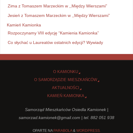
Zima z Tomaszem Marzeckim w ,,Między Wierszami”
Jesień z Tomaszem Marzeckim w ,,Między Wierszami”
Kamień Kamionka
Rozpoczynamy VIII edycję “Kamienia Kamionka”
Co słychać u Laureatów ostatnich edycji? Wywiady
O KAMIONKU
O SAMORZĄDZIE MIESZKAŃCÓW
AKTUALNOŚCI
KAMIEŃ KAMIONKA
Samorząd Mieszkańców Osiedla Kamionek |
samorzad.kamionek@gmail.com
| tel. 882 051 938
OPARTE NA
PARABOLA
&
WORDPRESS.