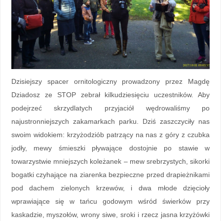
Dzisiejszy spacer ornitologiczny prowadzony przez Magdę
Dziadosz ze STOP zebrał kilkudziesięciu uczestników. Aby
podejrzeć skrzydlatych przyjaciół wędrowaliśmy po
najustronniejszych zakamarkach parku. Dziś zaszczyciły nas
swoim widokiem: krzyżodziób patrzący na nas z góry z czubka
jodły, mewy śmieszki pływające dostojnie po stawie w
towarzystwie mniejszych koleżanek – mew srebrzystych, sikorki
bogatki czyhające na ziarenka bezpieczne przed drapieżnikami
pod dachem zielonych krzewów, i dwa młode dzięcioły
wprawiające się w tańcu godowym wśród świerków przy
kaskadzie, myszołów, wrony siwe, sroki i rzecz jasna krzyżówki