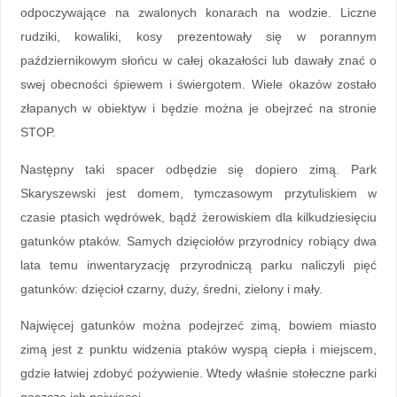
odpoczywające na zwalonych konarach na wodzie. Liczne
rudziki, kowaliki, kosy prezentowały się w porannym
październikowym słońcu w całej okazałości lub dawały znać o
swej obecności śpiewem i świergotem. Wiele okazów zostało
złapanych w obiektyw i będzie można je obejrzeć na stronie
STOP.
Następny taki spacer odbędzie się dopiero zimą. Park
Skaryszewski jest domem, tymczasowym przytuliskiem w
czasie ptasich wędrówek, bądź żerowiskiem dla kilkudziesięciu
gatunków ptaków. Samych dzięciołów przyrodnicy robiący dwa
lata temu inwentaryzację przyrodniczą parku naliczyli pięć
gatunków: dzięcioł czarny, duży, średni, zielony i mały.
Najwięcej gatunków można podejrzeć zimą, bowiem miasto
zimą jest z punktu widzenia ptaków wyspą ciepła i miejscem,
gdzie łatwiej zdobyć pożywienie. Wtedy właśnie stołeczne parki