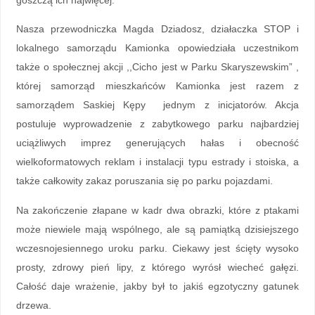
goszczą ich najwięcej.
Nasza przewodniczka Magda Dziadosz, działaczka STOP i
lokalnego samorządu Kamionka opowiedziała uczestnikom
także o społecznej akcji ,,Cicho jest w Parku Skaryszewskim” ,
której samorząd mieszkańców Kamionka jest razem z
samorządem Saskiej Kępy jednym z inicjatorów. Akcja
postuluje wyprowadzenie z zabytkowego parku najbardziej
uciążliwych imprez generujących hałas i obecność
wielkoformatowych reklam i instalacji typu estrady i stoiska, a
także całkowity zakaz poruszania się po parku pojazdami.
Na zakończenie złapane w kadr dwa obrazki, które z ptakami
może niewiele mają wspólnego, ale są pamiątką dzisiejszego
wczesnojesiennego uroku parku. Ciekawy jest ścięty wysoko
prosty, zdrowy pień lipy, z którego wyrósł wiecheć gałęzi.
Całość daje wrażenie, jakby był to jakiś egzotyczny gatunek
drzewa.