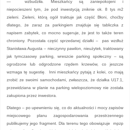
— wzbudziła. Mieszkańcy są zaniepokojeni i
niepocieszeni tym, że pod inwestycją zniknie ok. 8 tys m2
zieleni. Zieleni, którą ogół traktuje jak część Błoni, choćby
dlatego, że zaraz za parkingiem znajduje się tabliczka z
napisem zabytek, co mocno sugeruje, że jest to także teren
chroniony. Pozostała część sprzedanej działki – pas wzdłuż
Stanisława Augusta – nieczynny pawilon, nieużytek, traktowany
jak tymczasowy parking, wreszcie parking społeczny – są
ogrodzone lub odgrodzone rzędem krzewów, co jeszcze
wzmaga tę sugestię. Inni mieszkańcy pytają z kolei, co mają
zrobić ze swoimi samochodami, zwłaszcza, że działka U17.1,
przewidziana w planie na parking wielopoziomowy nie została
zakupiona przez inwestora.
Dlatego – po upewnieniu się, co do aktualności i mocy zapisów
miejscowego planu zagospodarowania przestrzennego
publikujemy jego fragment. Dla terenu tego obowiązuje mpzp