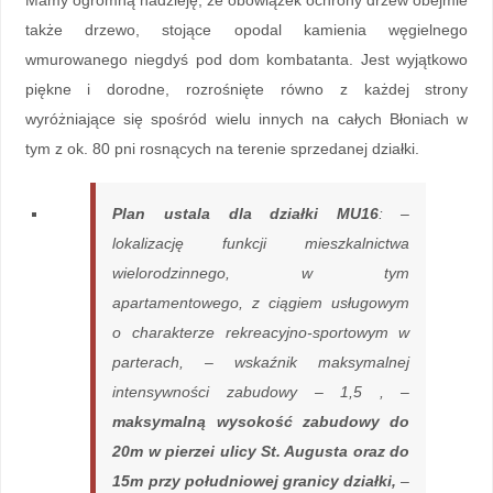
Mamy ogromną nadzieję, że obowiązek ochrony drzew obejmie
także drzewo, stojące opodal kamienia węgielnego
wmurowanego niegdyś pod dom kombatanta. Jest wyjątkowo
piękne i dorodne, rozrośnięte równo z każdej strony
wyróżniające się spośród wielu innych na całych Błoniach w
tym z ok. 80 pni rosnących na terenie sprzedanej działki.
Plan ustala dla działki MU16
: –
lokalizację funkcji mieszkalnictwa
wielorodzinnego, w tym
apartamentowego, z ciągiem usługowym
o charakterze rekreacyjno-sportowym w
parterach, – wskaźnik maksymalnej
intensywności zabudowy – 1,5 , –
maksymalną wysokość zabudowy do
20m w pierzei ulicy St. Augusta oraz do
15m przy południowej granicy działki,
–