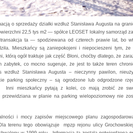
cją o sprzedaży działki wzdłuż Stanisława Augusta na grani
owierzchni 22,5 tys m2 — spółce LEOSET lokalny samorząd za
transakcja ta — spodziewana od czterech prawie lat, bo w
ła. Mieszkańcy są zaniepokojeni i niepocieszeni tym, że
ni, którą ogół traktuje jak część Błoni, choćby dlatego, że zara
m zabytek, co mocno sugeruje, że jest to także teren chroni
s wzdłuż Stanisława Augusta – nieczynny pawilon, nieuży
zcie parking społeczny – są ogrodzone lub odgrodzone rz
 Inni mieszkańcy pytają z kolei, co mają zrobić ze sw
 przewidziana w planie na parking wielopoziomowy nie zos
alności i mocy zapisów miejscowego planu zagospodarow
 Dla terenu tego obowiązuje mpzp rejonu ulicy Grochowskie
uchwalony w 1999 roku. Informacja ta została potwierdzona p