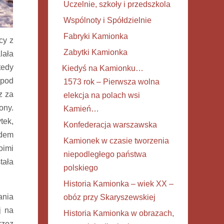
Uczelnie, szkoły i przedszkola
Wspólnoty i Spółdzielnie
Fabryki Kamionka
cy z
Zabytki Kamionka
lała
tedy
Kiedyś na Kamionku…
 pod
1573 rok – Pierwsza wolna
z za
elekcja na polach wsi
ony.
Kamień…
tek,
Konfederacja warszawska
ędem
Kamionek w czasie tworzenia
oimi
niepodległego państwa
tała
polskiego
Historia Kamionka – wiek XX –
ania
obóz przy Skaryszewskiej
j na
Historia Kamionka w obrazach,
rzez