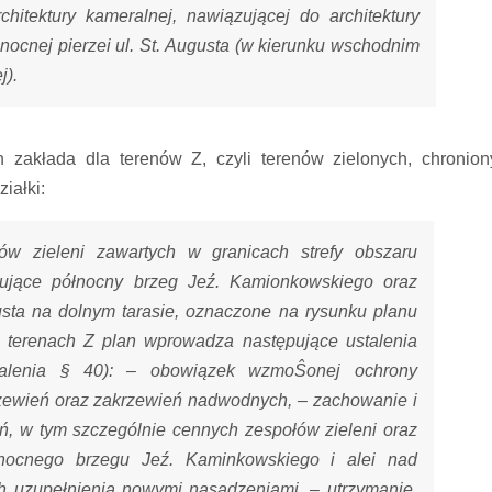
chitektury kameralnej, nawiązującej do architektury
nocnej pierzei ul. St. Augusta (w kierunku wschodnim
j).
n zakłada dla terenów Z, czyli terenów zielonych, chronion
iałki:
ów zieleni zawartych w granicach strefy obszaru
mujące północny brzeg Jeź. Kamionkowskiego oraz
usta na dolnym tarasie, oznaczone na rysunku planu
 terenach Z plan wprowadza następujące ustalenia
talenia § 40): – obowiązek wzmoŜonej ochrony
drzewień oraz zakrzewień nadwodnych, – zachowanie i
eń, w tym szczególnie cennych zespołów zieleni oraz
nocnego brzegu Jeź. Kaminkowskiego i alei nad
uzupełnienia nowymi nasadzeniami, – utrzymanie,