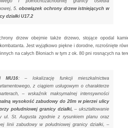
wego i północnozachodniej granicy osiedla
nowej, 5.
obowiązek ochrony drzew istniejących w
y działki U17.2
hrony drzew obejmie także drzewo, stojące opodal kami
mbatanta. Jest wyjątkowo piękne i dorodne, rozrośnięte rów
 innych na całych Błoniach w tym z ok. 80 pni rosnących na ter
ki MU16
: – lokalizację funkcji mieszkalnictwa
artamentowego, z ciągiem usługowym o charakterze
parterach, – wskaźnik maksymalnej intensywności
alną wysokość zabudowy do 20m w pierzei ulicy
rzy południowej granicy działki,
– ukształtowanie
y ul. St. Augusta zgodnie z rysunkiem planu oraz
ej linii zabudowy w południowej granicy działki, –