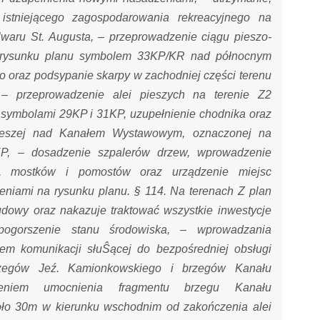
 istniejącego zagospodarowania rekreacyjnego na
ulwaru St. Augusta, – przeprowadzenie ciągu pieszo-
rysunku planu symbolem 33KP/KR nad północnym
 oraz podsypanie skarpy w zachodniej części terenu
 – przeprowadzenie alei pieszych na terenie Z2
symbolami 29KP i 31KP, uzupełnienie chodnika oraz
 pieszej nad Kanałem Wystawowym, oznaczonej na
P, – dosadzenie szpalerów drzew, wprowadzenie
k, mostków i pomostów oraz urządzenie miejsc
niami na rysunku planu. § 114. Na terenach Z plan
udowy oraz nakazuje traktować wszystkie inwestycje
gorszenie stanu środowiska, – wprowadzania
iem komunikacji słuŜącej do bezpośredniej obsługi
brzegów Jeź. Kamionkowskiego i brzegów Kanału
niem umocnienia fragmentu brzegu Kanału
ło 30m w kierunku wschodnim od zakończenia alei