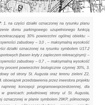
7
: 1. na części działki oznaczonej na rysunku planu
enie domu parkingowego uzupełnionego funkcją
rzekraczającej 30% powierzchni ogólnej obiektu: –
nsywności zabudowy – 3,0 , – maksymalną wysokość
ści działki oznaczonej na rysunku symbolem U17.2
sportowych (basen kryty z zapleczem rekreacyjnym): –
nsywności zabudowy – 0,7 , – maksymalną wysokość
y procent powierzchni biologicznie czynnej 30%, 3.
udowy od strony St. Augusta oraz terenu zieleni Z2,
4. obowiązek przedstawienia przez inwestora projektu
najmniej koncepcji programowoprzestrzennej, dla
w granicach: południowej strony ul St. Augusta,
szej oznaczonej w planie symbolem 29KP, północnego