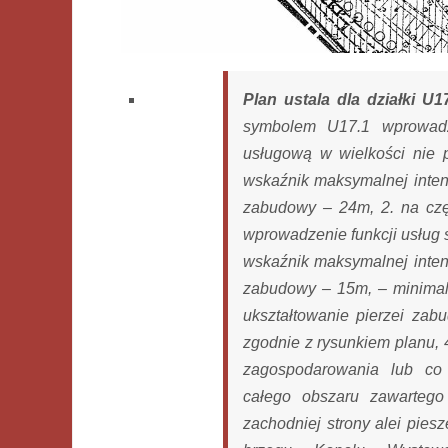
Plan ustala dla działki U1
symbolem U17.1 wprowadz
usługową w wielkości nie p
wskaźnik maksymalnej inte
zabudowy – 24m, 2. na czę
wprowadzenie funkcji usług 
wskaźnik maksymalnej inte
zabudowy – 15m, – minimaln
ukształtowanie pierzei zab
zgodnie z rysunkiem planu, 
zagospodarowania lub co 
całego obszaru zawartego 
zachodniej strony alei pie