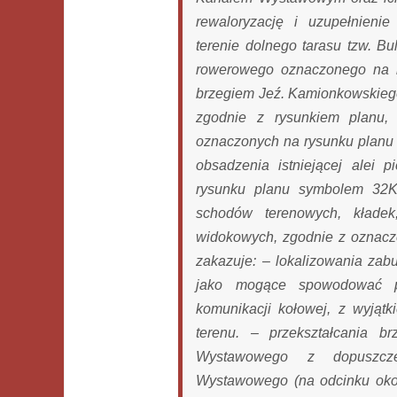
rewaloryzację i uzupełnienie
terenie dolnego tarasu tzw. B
rowerowego oznaczonego na 
brzegiem Jeź. Kamionkowskiego
zgodnie z rysunkiem planu,
oznaczonych na rysunku planu 
obsadzenia istniejącej alei
rysunku planu symbolem 32K
schodów terenowych, kłade
widokowych, zgodnie z oznacze
zakazuje: – lokalizowania zab
jako mogące spowodować po
komunikacji kołowej, z wyjątk
terenu. – przekształcania 
Wystawowego z dopuszcze
Wystawowego (na odcinku oko