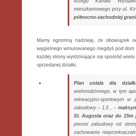
brzegu Kanału Wystawo
mieszkaniowego przy ul. Ki
północno-zachodniej granic
Mamy ogromną nadzieję, że obowiązek oc
węgielnego wmurowanego niegdyś pod dom ko
każdej strony wyróżniające się spośród wielu
sprzedanej działki.
Plan ustala dla dział
wielorodzinnego, w tym ap
rekreacyjno-sportowym w 
zabudowy – 1,5 , –
maksym
St. Augusta oraz do 15m p
pierzei zabudowy od stron
zachowanie nieprzekraczaln