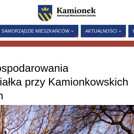
 SAMORZĄDZIE MIESZKAŃCÓW
AKTUALNOŚCI
ospodarowania
iałka przy Kamionkowskich
h