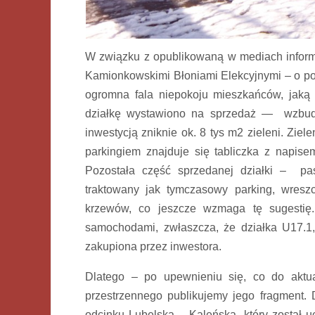
W związku z opublikowaną w mediach informa
Kamionkowskimi Błoniami Elekcyjnymi – o p
ogromna fala niepokoju mieszkańców, jaką 
działkę wystawiono na sprzedaż — wzbudzi
inwestycją zniknie ok. 8 tys m2 zieleni. Ziele
parkingiem znajduje się tabliczka z napise
Pozostała część sprzedanej działki – pa
traktowany jak tymczasowy parking, wres
krzewów, co jeszcze wzmaga tę sugestię.
samochodami, zwłaszcza, że działka U17.1,
zakupiona przez inwestora.
Dlatego – po upewnieniu się, co do aktu
przestrzennego publikujemy jego fragment.
odcinku Lubelska – Kaleńska, który został 