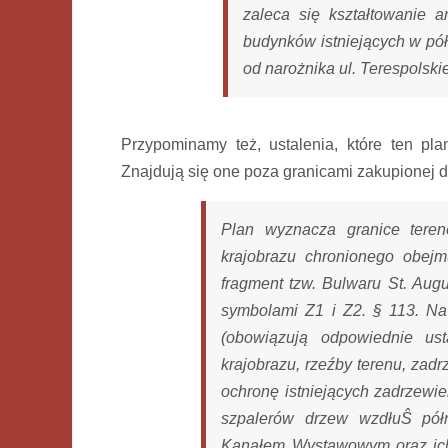
zaleca się kształtowanie ar
budynków istniejących w pół
od narożnika ul. Terespolskie
Przypominamy też, ustalenia, które ten pla
Znajdują się one poza granicami zakupionej dz
Plan wyznacza granice teren
krajobrazu chronionego obej
fragment tzw. Bulwaru St. Aug
symbolami Z1 i Z2. § 113. Na
(obowiązują odpowiednie us
krajobrazu, rzeźby terenu, za
ochronę istniejących zadrzewi
szpalerów drzew wzdłuŜ pół
Kanałem Wystawowym oraz ich 